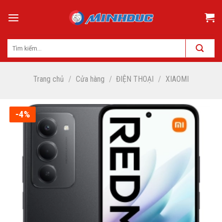
Skip
to
content
Trang chủ
/
Cửa hàng
/
ĐIỆN THOẠI
/
XIAOMI
-4%