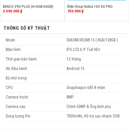
BENCO V90 PLUS (4+4GB/64GB)
Điện thoại Nokia 105 4G PRO
2.590.000
₫
750.000
₫
THÔNG SỐ KỸ THUẬT
Mode:
XIAOMI REDMI 15 ( 8GB/128GB )
Màn hình:
IPS LCD 6.9" Full HD+
Thời gian bảo hành:
12 tháng
Hệ điều hành:
Android 15
Bộ nhớ trong:
CPU:
Snapdragon 685 8 nhân
Camera trước:
8MP
Camera sau:
Chính 50MP & Ống kính phụ
Dung lượng Pin:
7000mAh, Hỗ trợ sạc nhanh 33W