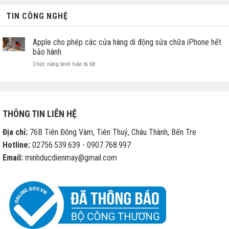
TIN CÔNG NGHỆ
Apple cho phép các cửa hàng di động sửa chữa iPhone hết
bảo hành
ở
Chức năng bình luận bị tắt
Apple
cho
phép
các
cửa
THÔNG TIN LIÊN HỆ
hàng
di
Địa chỉ:
76B Tiên Đông Vàm, Tiên Thuỷ, Châu Thành, Bến Tre
động
sửa
Hotline:
02756.539.639 - 0907.768.997
chữa
Email:
minhducdienmay@gmail.com
iPhone
hết
bảo
hành