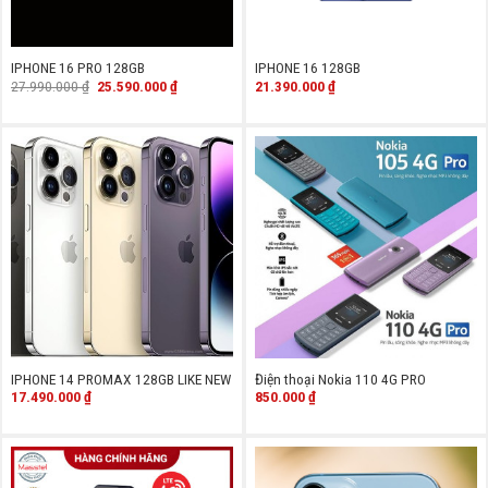
IPHONE 16 PRO 128GB
IPHONE 16 128GB
Giá
Giá
27.990.000
₫
25.590.000
₫
21.390.000
₫
gốc
hiện
là:
tại
27.990.000 ₫.
là:
25.590.000 ₫.
IPHONE 14 PROMAX 128GB LIKE NEW
Điện thoại Nokia 110 4G PRO
17.490.000
₫
850.000
₫