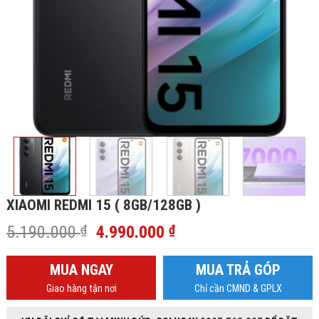
XIAOMI REDMI 15 ( 8GB/128GB )
Giá
Giá
5.190.000
₫
4.990.000
₫
gốc
hiện
là:
tại
MUA NGAY
MUA TRẢ GÓP
5.190.000 ₫.
là:
Giao hàng tận nơi
Chỉ cần CMND & GPLX
4.990.000 ₫.