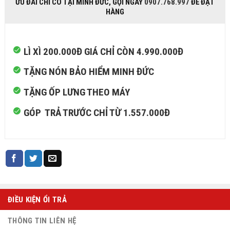
ƯU ĐÃI CHỈ CÓ TẠI MINH ĐỨC, GỌI NGAY
0907.768.997
ĐỂ ĐẶT
HÀNG
LÌ XÌ 200.000Đ GIÁ CHỈ CÒN 4.990.000Đ
TẶNG NÓN BẢO HIỂM MINH ĐỨC
TẶNG ỐP LƯNG THEO MÁY
GÓP TRẢ TRƯỚC CHỈ TỪ 1.557.000Đ
ĐIỀU KIỆN ỔI TRẢ
THÔNG TIN LIÊN HỆ