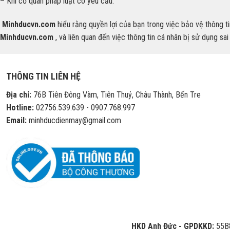
– Khi cơ quan pháp luật có yêu cầu.
Minhducvn.com
hiểu rằng quyền lợi của bạn trong việc bảo vệ thông 
Minhducvn.com
, và liên quan đến việc thông tin cá nhân bị sử dụng s
THÔNG TIN LIÊN HỆ
Địa chỉ:
76B Tiên Đông Vàm, Tiên Thuỷ, Châu Thành, Bến Tre
Hotline:
02756.539.639 - 0907.768.997
Email:
minhducdienmay@gmail.com
HKD Anh Đức - GPDKKD:
55B8