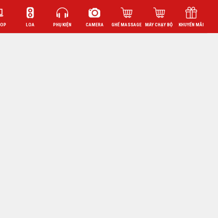
TOP
LOA
PHỤ KIỆN
CAMERA
GHẾ MASSAGE
MÁY CHẠY BỘ
KHUYẾN MÃI