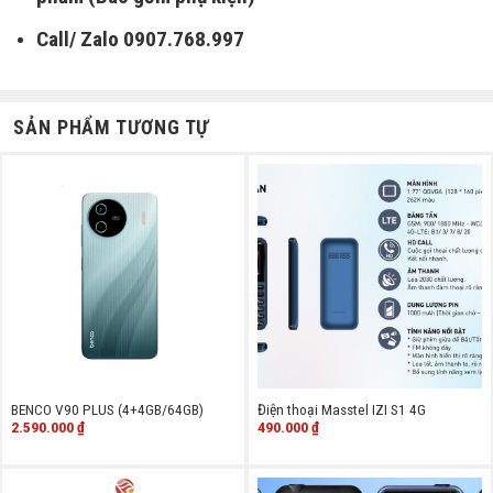
Call/ Zalo 0907.768.997
SẢN PHẨM TƯƠNG TỰ
BENCO V90 PLUS (4+4GB/64GB)
Điện thoại Masstel IZI S1 4G
2.590.000
₫
490.000
₫