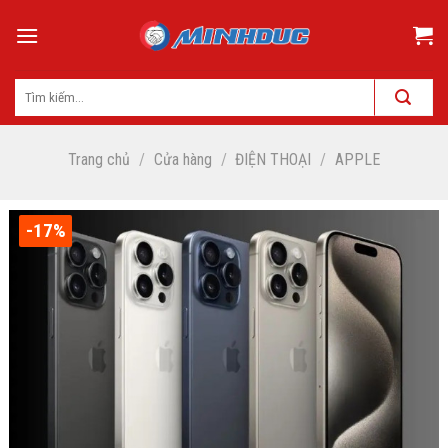
Skip
to
content
Trang chủ
/
Cửa hàng
/
ĐIỆN THOẠI
/
APPLE
-17%