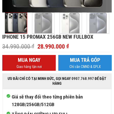
IPHONE 15 PROMAX 256GB NEW FULLBOX
Giá
Giá
34.990.000
₫
28.990.000
₫
gốc
hiện
là:
tại
MUA NGAY
MUA TRẢ GÓP
34.990.000 ₫.
là:
Giao hàng tận nơi
Chỉ cần CMND & GPLX
28.990.000 ₫.
ƯU ĐÃI CHỈ CÓ TẠI MINH ĐỨC, GỌI NGAY
0907.768.997
ĐỂ ĐẶT
HÀNG
Giá sẽ thay đổi theo từng phiên bản
128GB/256GB/512GB