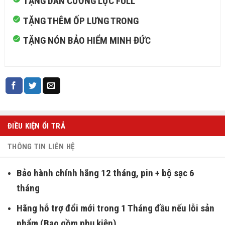
TẶNG DÁN CƯỜNG LỰC FULL
TẶNG THÊM ỐP LƯNG TRONG
TẶNG NÓN BẢO HIỂM MINH ĐỨC
ĐIỀU KIỆN ỔI TRẢ
THÔNG TIN LIÊN HỆ
Bảo hành chính hãng 12 tháng, pin + bộ sạc 6
tháng
Hãng hỗ trợ đổi mới trong 1 Tháng đầu nếu lỗi sản
phẩm (Bao gồm phụ kiện)