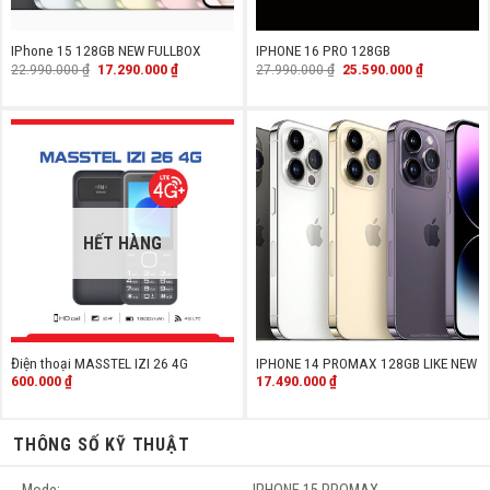
IPhone 15 128GB NEW FULLBOX
IPHONE 16 PRO 128GB
Giá
Giá
Giá
Giá
22.990.000
₫
17.290.000
₫
27.990.000
₫
25.590.000
₫
gốc
hiện
gốc
hiện
là:
tại
là:
tại
22.990.000 ₫.
là:
27.990.000 ₫.
là:
17.290.000 ₫.
25.590.000
HẾT HÀNG
Điện thoại MASSTEL IZI 26 4G
IPHONE 14 PROMAX 128GB LIKE NEW
600.000
₫
17.490.000
₫
THÔNG SỐ KỸ THUẬT