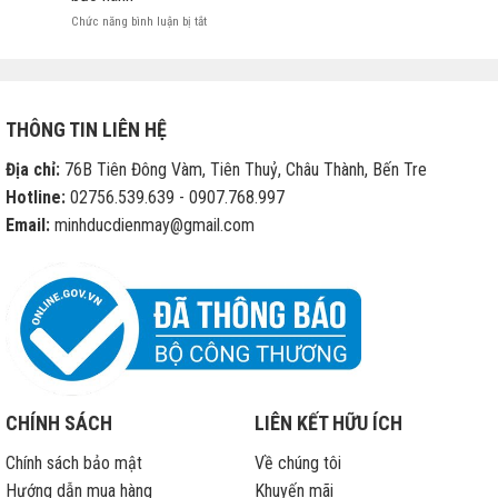
ở
Chức năng bình luận bị tắt
Apple
cho
phép
các
cửa
THÔNG TIN LIÊN HỆ
hàng
di
Địa chỉ:
76B Tiên Đông Vàm, Tiên Thuỷ, Châu Thành, Bến Tre
động
sửa
Hotline:
02756.539.639 - 0907.768.997
chữa
Email:
minhducdienmay@gmail.com
iPhone
hết
bảo
hành
CHÍNH SÁCH
LIÊN KẾT HỮU ÍCH
Chính sách bảo mật
Về chúng tôi
Hướng dẫn mua hàng
Khuyến mãi