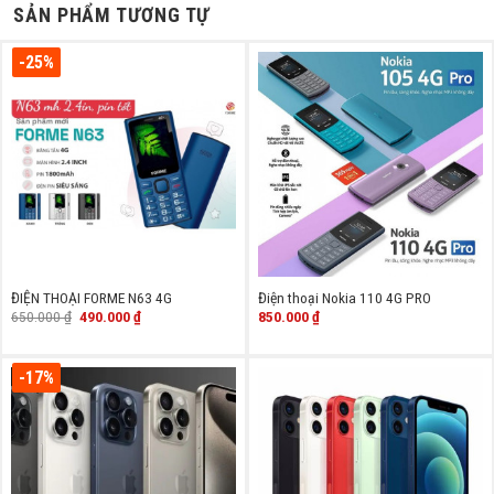
SẢN PHẨM TƯƠNG TỰ
-25%
ĐIỆN THOẠI FORME N63 4G
Điện thoại Nokia 110 4G PRO
Giá
Giá
650.000
₫
490.000
₫
850.000
₫
gốc
hiện
là:
tại
650.000 ₫.
là:
490.000 ₫.
-17%