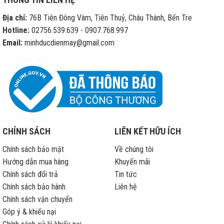
hàng
di
Địa chỉ:
76B Tiên Đông Vàm, Tiên Thuỷ, Châu Thành, Bến Tre
động
sửa
Hotline:
02756.539.639 - 0907.768.997
chữa
Email:
minhducdienmay@gmail.com
iPhone
hết
bảo
hành
CHÍNH SÁCH
LIÊN KẾT HỮU ÍCH
Chính sách bảo mật
Về chúng tôi
Hướng dẫn mua hàng
Khuyến mãi
Chính sách đổi trả
Tin tức
Chính sách bảo hành
Liên hệ
Chính sách vận chuyển
Góp ý & khiếu nại