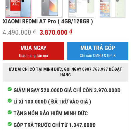
XIAOMI REDMI A7 Pro ( 4GB/128GB )
Giá
Giá
4.490.000
₫
3.870.000
₫
gốc
hiện
là:
tại
MUA NGAY
MUA TRẢ GÓP
4.490.000 ₫.
là:
Giao hàng tận nơi
Chỉ cần CMND & GPLX
3.870.000 ₫.
ƯU ĐÃI CHỈ CÓ TẠI MINH ĐỨC, GỌI NGAY
0907.768.997
ĐỂ ĐẶT
HÀNG
GIẢM NGAY 520.000Đ GIÁ CHỈ CÒN 3.970.000Đ
LÌ XÌ 100.000Đ ( ĐÃ TRỪ VÀO GIÁ )
TẶNG NÓN BẢO HIỂM MINH ĐỨC
GÓP TRẢ TRƯỚC CHỈ TỪ 1.347.000Đ