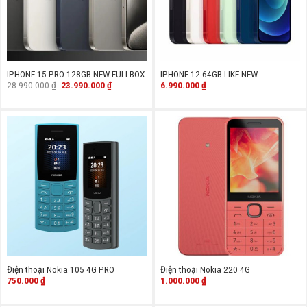
IPHONE 15 PRO 128GB NEW FULLBOX
IPHONE 12 64GB LIKE NEW
Giá
Giá
28.990.000
₫
23.990.000
₫
6.990.000
₫
gốc
hiện
là:
tại
28.990.000 ₫.
là:
23.990.000 ₫.
Điện thoại Nokia 105 4G PRO
Điện thoại Nokia 220 4G
750.000
₫
1.000.000
₫