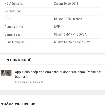
Hệ điều hành:
Xiaomi HyperOS 3
Bộ nhớ trong:
CPU:
Unisoc T7250 8 nhân
Camera trước:
8MP
Camera sau:
Chính 13MP + Phụ QVGA
Dung lượng Pin:
6000mAh , Sạc nhanh 15W
TIN CÔNG NGHỆ
Apple cho phép các cửa hàng di động sửa chữa iPhone hết
bảo hành
ở
Chức năng bình luận bị tắt
Apple
cho
phép
các
cửa
THÔNG TIN LIÊN HỆ