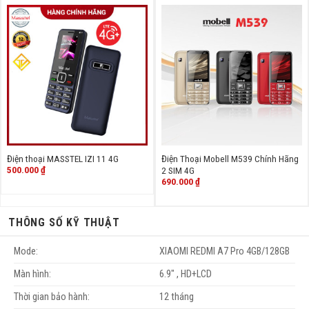
Điện thoại MASSTEL IZI 11 4G
Điện Thoại Mobell M539 Chính Hãng
500.000
₫
2 SIM 4G
690.000
₫
THÔNG SỐ KỸ THUẬT
Mode:
XIAOMI REDMI A7 Pro 4GB/128GB
Màn hình:
6.9" , HD+LCD
Thời gian bảo hành:
12 tháng