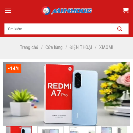
Skip
to
content
Trang chủ
/
Cửa hàng
/
ĐIỆN THOẠI
/
XIAOMI
-14%