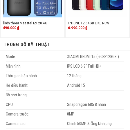
Điện thoại Masstel IZI 20 4G
IPHONE 12 64GB LIKE NEW
490.000
₫
6.990.000
₫
THÔNG SỐ KỸ THUẬT
Mode:
XIAOMI REDMI 15 ( 6GB/128GB )
Màn hình:
IPS LCD 6.9" Full HD+
Thời gian bảo hành:
12 tháng
Hệ điều hành:
Android 15
Bộ nhớ trong:
CPU:
Snapdragon 685 8 nhân
Camera trước:
8MP
Camera sau:
Chính 50MP & Ống kính phụ