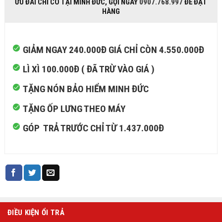
ƯU ĐÃI CHỈ CÓ TẠI MINH ĐỨC, GỌI NGAY
0907.768.997
ĐỂ ĐẶT
HÀNG
GIẢM NGAY 240.000Đ GIÁ CHỈ CÒN 4.550.000Đ
LÌ XÌ 100.000Đ ( ĐÃ TRỪ VÀO GIÁ )
TẶNG NÓN BẢO HIỂM MINH ĐỨC
TẶNG ỐP LƯNG THEO MÁY
GÓP TRẢ TRƯỚC CHỈ TỪ 1.437.000Đ
ĐIỀU KIỆN ỔI TRẢ