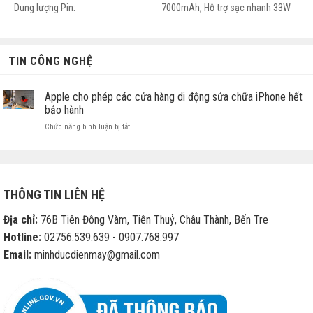
Dung lượng Pin:
7000mAh, Hỗ trợ sạc nhanh 33W
TIN CÔNG NGHỆ
Apple cho phép các cửa hàng di động sửa chữa iPhone hết
bảo hành
ở
Chức năng bình luận bị tắt
Apple
cho
phép
các
cửa
THÔNG TIN LIÊN HỆ
hàng
di
Địa chỉ:
76B Tiên Đông Vàm, Tiên Thuỷ, Châu Thành, Bến Tre
động
sửa
Hotline:
02756.539.639 - 0907.768.997
chữa
Email:
minhducdienmay@gmail.com
iPhone
hết
bảo
hành