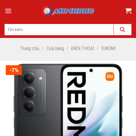
Skip
to
content
Trang chủ
/
Cửa hàng
/
ĐIỆN THOẠI
/
XIAOMI
-7%