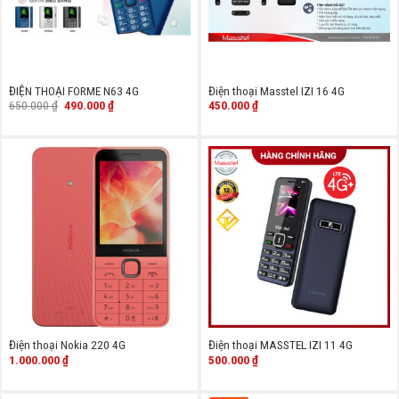
ĐIỆN THOẠI FORME N63 4G
Điện thoại Masstel IZI 16 4G
Giá
Giá
650.000
₫
490.000
₫
450.000
₫
gốc
hiện
là:
tại
650.000 ₫.
là:
490.000 ₫.
Điện thoại Nokia 220 4G
Điện thoại MASSTEL IZI 11 4G
1.000.000
₫
500.000
₫