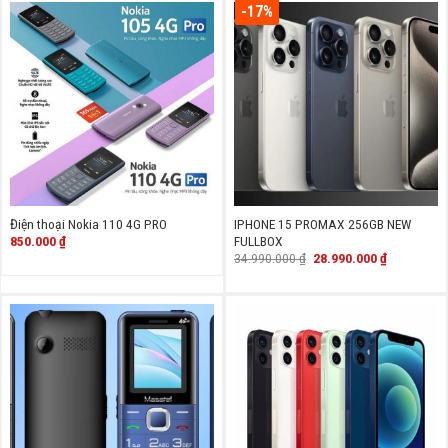
-17%
Điện thoại Nokia 110 4G PRO
IPHONE 15 PROMAX 256GB NEW
850.000
₫
FULLBOX
Giá
Giá
34.990.000
₫
28.990.000
₫
gốc
hiện
là:
tại
34.990.000 ₫.
là:
28.990.000