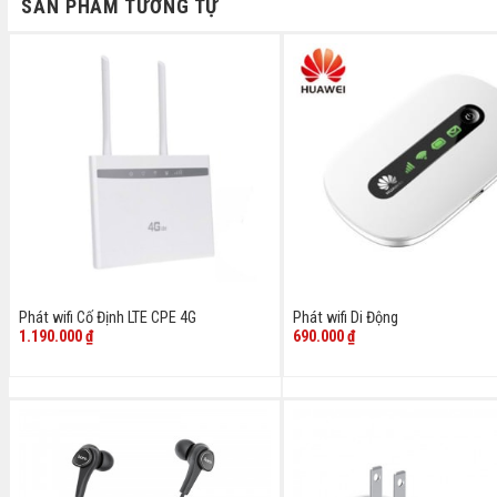
SẢN PHẨM TƯƠNG TỰ
Phát wifi Cố Định LTE CPE 4G
Phát wifi Di Động
1.190.000
₫
690.000
₫