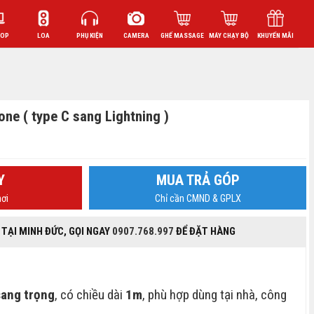
TOP
LOA
PHỤ KIỆN
CAMERA
GHẾ MASSAGE
MÁY CHẠY BỘ
KHUYẾN MÃI
ne ( type C sang Lightning )
Y
MUA TRẢ GÓP
ơi
Chỉ cần CMND & GPLX
 TẠI MINH ĐỨC, GỌI NGAY
0907.768.997
ĐỂ ĐẶT HÀNG
sang trọng
, có chiều dài
1m
, phù hợp dùng tại nhà, công