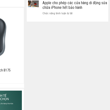
Apple cho phép các cửa hàng di động sửa
chữa iPhone hết bảo hành
ở
Chức năng bình luận bị tắt
Apple
cho
phép
các
cửa
hàng
di
động
sửa
chữa
iPhone
hết
bảo
ch B175
hành