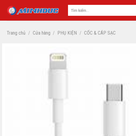
Skip
to
content
Trang chủ
/
Cửa hàng
/
PHỤ KIỆN
/
CỐC & CÁP SẠC