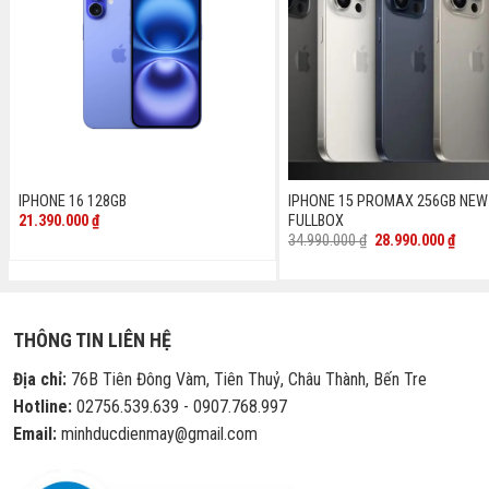
IPHONE 16 128GB
IPHONE 15 PROMAX 256GB NEW
21.390.000
₫
FULLBOX
Giá
Giá
34.990.000
₫
28.990.000
₫
gốc
hiện
là:
tại
34.990.000 ₫.
là:
28.99
THÔNG TIN LIÊN HỆ
Địa chỉ:
76B Tiên Đông Vàm, Tiên Thuỷ, Châu Thành, Bến Tre
Hotline:
02756.539.639 - 0907.768.997
Email:
minhducdienmay@gmail.com