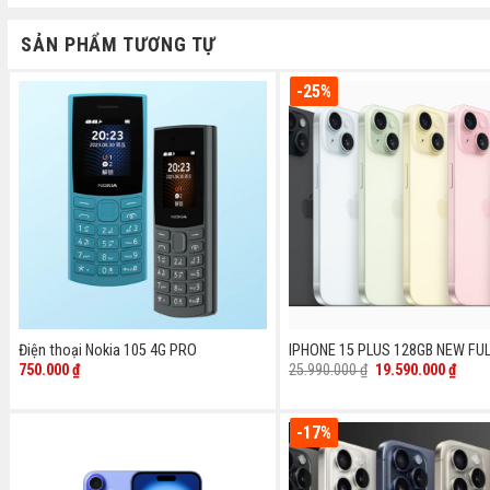
SẢN PHẨM TƯƠNG TỰ
-25%
Điện thoại Nokia 105 4G PRO
IPHONE 15 PLUS 128GB NEW FU
Giá
Giá
750.000
₫
25.990.000
₫
19.590.000
₫
gốc
hiện
là:
tại
25.990.000 ₫.
là:
19.59
-17%