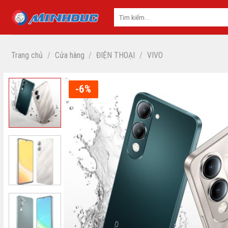
Skip
to
content
Trang chủ
/
Cửa hàng
/
ĐIỆN THOẠI
/
VIVO
-6%