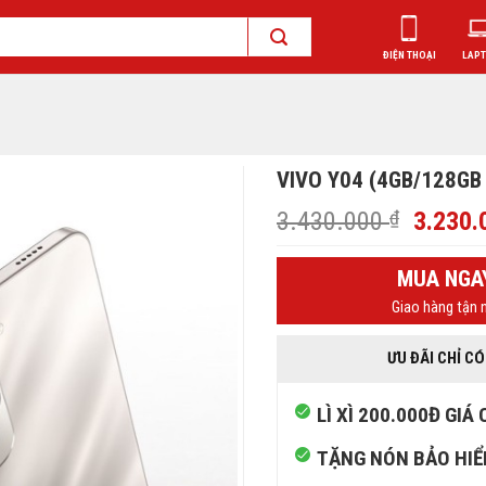
ĐIỆN THOẠI
LAP
VIVO Y04 (4GB/128GB 
Giá
3.430.000
₫
3.230
gốc
là:
MUA NGA
3.430.
Giao hàng tận n
ƯU ĐÃI CHỈ CÓ
LÌ XÌ 200.000Đ GIÁ
TẶNG NÓN BẢO HI