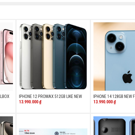
LLBOX
IPHONE 12 PROMAX 512GB LIKE NEW
IPHONE 14 128GB NEW 
13.990.000
₫
13.990.000
₫
0.000 ₫.