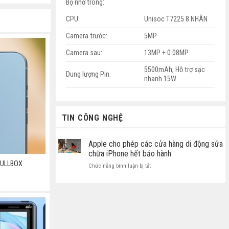
Bộ nhớ trong:
CPU:
Unisoc T7225 8 NHÂN
Camera trước:
5MP
Camera sau:
13MP + 0.08MP
5500mAh, Hỗ trợ sạc
Dung lượng Pin:
nhanh 15W
TIN CÔNG NGHỆ
Apple cho phép các cửa hàng di động sửa
chữa iPhone hết bảo hành
FULLBOX
ở
Chức năng bình luận bị tắt
Apple
cho
phép
các
cửa
hàng
di