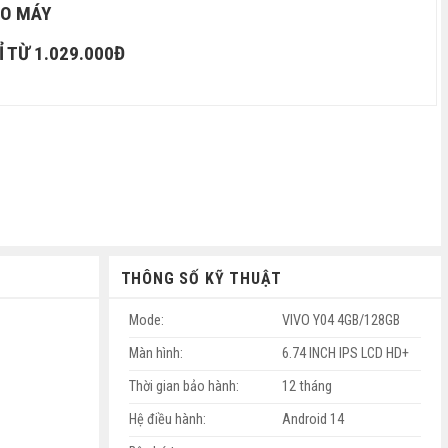
EO MÁY
 TỪ 1.029.000Đ
THÔNG SỐ KỸ THUẬT
Mode:
VIVO Y04 4GB/128GB
Màn hình:
6.74 INCH IPS LCD HD+
Thời gian bảo hành:
12 tháng
Hệ điều hành:
Android 14