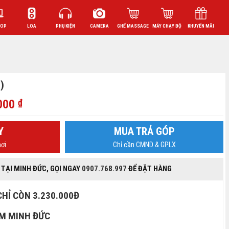
TOP
LOA
PHỤ KIỆN
CAMERA
GHẾ MASSAGE
MÁY CHẠY BỘ
KHUYẾN MÃI
)
Giá
.000
₫
hiện
tại
Y
MUA TRẢ GÓP
000 ₫.
là:
ơi
Chỉ cần CMND & GPLX
3.230.000 ₫.
 TẠI MINH ĐỨC, GỌI NGAY
0907.768.997
ĐỂ ĐẶT HÀNG
 CHỈ CÒN 3.230.000Đ
ỂM MINH ĐỨC