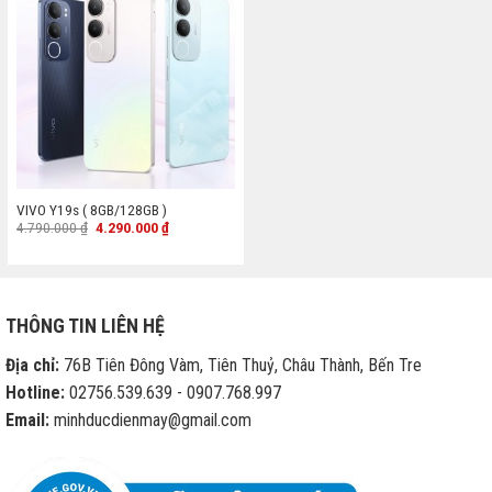
VIVO Y19s ( 8GB/128GB )
Giá
Giá
4.790.000
₫
4.290.000
₫
gốc
hiện
là:
tại
4.790.000 ₫.
là:
4.290.000 ₫.
THÔNG TIN LIÊN HỆ
Địa chỉ:
76B Tiên Đông Vàm, Tiên Thuỷ, Châu Thành, Bến Tre
Hotline:
02756.539.639 - 0907.768.997
Email:
minhducdienmay@gmail.com