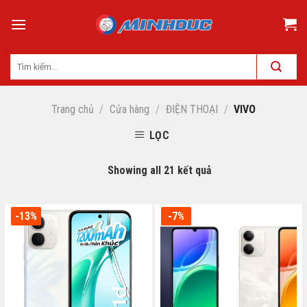
Skip
to
content
Trang chủ
/
Cửa hàng
/
ĐIỆN THOẠI
/
VIVO
LỌC
Showing all 21 kết quả
-13%
-7%