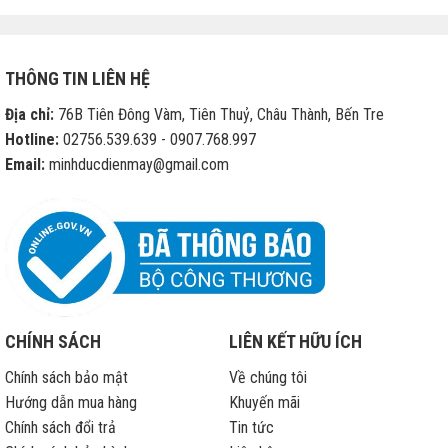
cho
phép
các
cửa
THÔNG TIN LIÊN HỆ
hàng
di
Địa chỉ:
76B Tiên Đông Vàm, Tiên Thuỷ, Châu Thành, Bến Tre
động
sửa
Hotline:
02756.539.639 - 0907.768.997
chữa
Email:
minhducdienmay@gmail.com
iPhone
hết
bảo
hành
CHÍNH SÁCH
LIÊN KẾT HỮU ÍCH
Chính sách bảo mật
Về chúng tôi
Hướng dẫn mua hàng
Khuyến mãi
Chính sách đổi trả
Tin tức