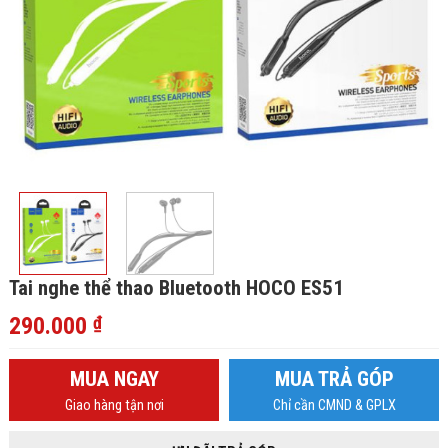
Tai nghe thể thao Bluetooth HOCO ES51
290.000
₫
MUA NGAY
MUA TRẢ GÓP
Giao hàng tận nơi
Chỉ cần CMND & GPLX