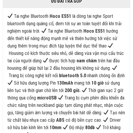
ƯU ĐÃI TRẢ GÓP
Tai nghe Bluetooth
Hoco ES51
là dòng tai nghe Sport
bluetooth dạng quàng cổ, đem tới sự an toàn tuyệt đối khi trải
nghiệm ngoài trời.
Tai nghe Bluetooth
Hoco ES51
hướng
đến thiết kế năng động mạnh mẽ và thiên hướng tới việc sử
dụng thêm trong mục đích tập luyện thể dục thể thao
Housing có kích thước siêu nhỏ, dễ dàng vừa vặn mọi cấu trúc
tai của người dùng
Được tích hợp
nam châm
trên hai đầu
housing để giúp hút lại 2 đầu housing khi không sử dụng.
Trang bị công nghệ kết nối
bluetooth 5.0
nhanh chóng ổn định
Sở hữu dung lượng Pin
130mAh
mang tới
10 giờ
sử dụng
liên tục và thời gian chờ lên tới
200 giờ.
Thời gian sạc 2 giờ
thông qua cổng
microUSB
Trang bị cụm phím điều khiển đa
chức năng trên neckband giúp tạm dừng phát nhạc, nhận cuộc
gọi, tăng giảm âm lượng và chuyển bài hát dễ dàng.
Tạo nên
từ chất liệu nhựa cao cấp
ABS
có độ bền cực cao.
Driver
sở hữu bán kính lên tới
10mm
Độ nhậy
80db
Trở kháng