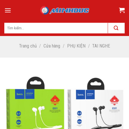
Skip
to
content
Trang chủ
/
Cửa hàng
/
PHỤ KIỆN
/
TAI NGHE