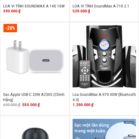
LOA VI TÍNH SOUNDMAX A 140 10W
LOA VI TÍNH SoundMax A-710 2.1
390.000
₫
529.000
₫
-20%
Sạc Apple USB-C 20W A2305 (Chính
Loa SoundMax A-970 40W (Bluetooth
Hãng)
4.0)
Giá
Giá
690.000
₫
550.000
₫
1.290.000
₫
gốc
hiện
là:
tại
690.000 ₫.
là:
550.000 ₫.