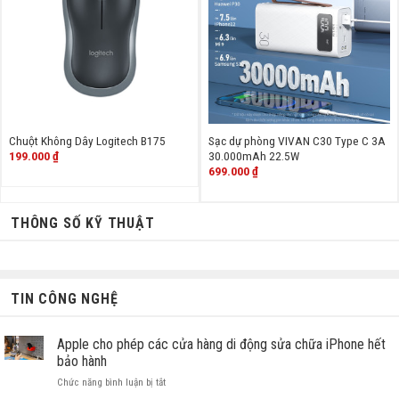
Chuột Không Dây Logitech B175
Sạc dự phòng VIVAN C30 Type C 3A
199.000
₫
30.000mAh 22.5W
699.000
₫
THÔNG SỐ KỸ THUẬT
TIN CÔNG NGHỆ
Apple cho phép các cửa hàng di động sửa chữa iPhone hết
bảo hành
ở
Chức năng bình luận bị tắt
Apple