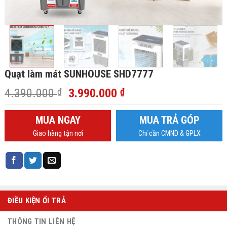
Quạt làm mát SUNHOUSE SHD7777
Giá
Giá
4.390.000
₫
3.990.000
₫
gốc
hiện
là:
tại
MUA NGAY
MUA TRẢ GÓP
4.390.000 ₫.
là:
Giao hàng tận nơi
Chỉ cần CMND & GPLX
3.990.000 ₫.
ĐIỀU KIỆN ỔI TRẢ
THÔNG TIN LIÊN HỆ