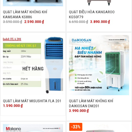
QUẠT LÀM MÁT KHÔNG KHÍ
QUẠT ĐIỀU HÒA KANGAROO
KAMSAMA KS886
KG50F79
Giá
Giá
Giá
Giá
3.590.000
₫
2.590.000
₫
6.690.000
₫
3.890.000
₫
gốc
hiện
gốc
hiện
là:
tại
là:
tại
3.590.000 ₫.
là:
6.690.000 ₫.
là:
2.590.000 ₫.
3.890.000 ₫.
HẾT HÀNG
QUẠT LÀM MÁT MISUSHITA FLA 201
QUẠT LÀM MÁT KHÔNG KHÍ
1.590.000
₫
DAIKIOSAN DM201
3.990.000
₫
-33%