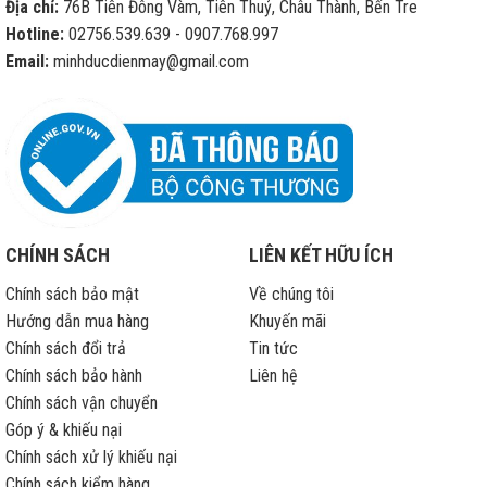
Địa chỉ:
76B Tiên Đông Vàm, Tiên Thuỷ, Châu Thành, Bến Tre
động
sửa
Hotline:
02756.539.639 - 0907.768.997
chữa
Email:
minhducdienmay@gmail.com
iPhone
hết
bảo
hành
CHÍNH SÁCH
LIÊN KẾT HỮU ÍCH
Chính sách bảo mật
Về chúng tôi
Hướng dẫn mua hàng
Khuyến mãi
Chính sách đổi trả
Tin tức
Chính sách bảo hành
Liên hệ
Chính sách vận chuyển
Góp ý & khiếu nại
Chính sách xử lý khiếu nại
Chính sách kiểm hàng