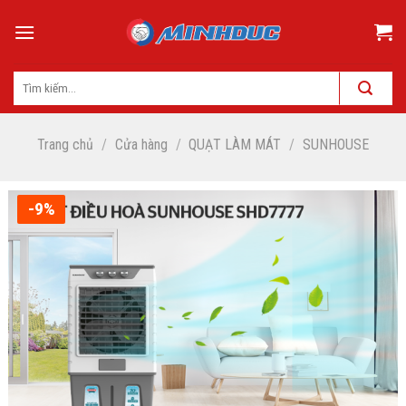
Skip
to
content
Trang chủ
/
Cửa hàng
/
QUẠT LÀM MÁT
/
SUNHOUSE
-9%