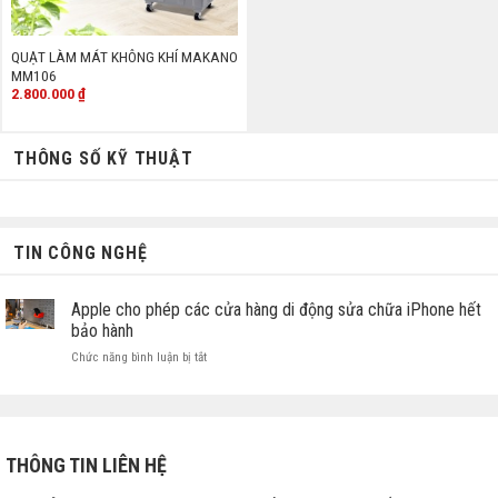
QUẠT LÀM MÁT KHÔNG KHÍ MAKANO
MM106
2.800.000
₫
THÔNG SỐ KỸ THUẬT
TIN CÔNG NGHỆ
Apple cho phép các cửa hàng di động sửa chữa iPhone hết
bảo hành
ở
Chức năng bình luận bị tắt
Apple
cho
phép
các
cửa
THÔNG TIN LIÊN HỆ
hàng
di