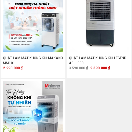
QUẠT LÀM MÁT KHÔNG KHÍ MAKANO
QUẠT LÀM MÁT KHÔNG KHÍ LEGEND
MM101
AF – 009
Giá
Giá
2.290.000
₫
3.590.000
₫
2.390.000
₫
gốc
hiện
là:
tại
3.590.000 ₫.
là:
2.390.000 ₫.