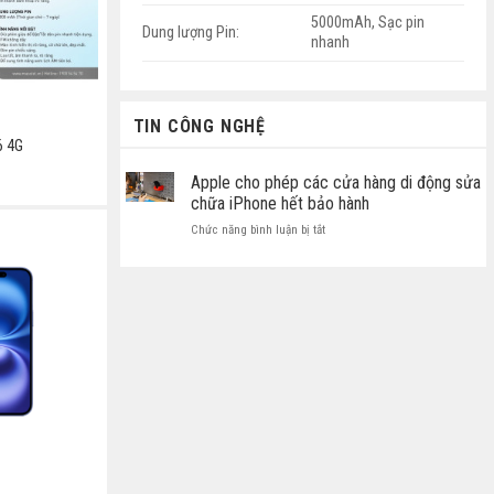
5000mAh, Sạc pin
Dung lượng Pin:
nhanh
TIN CÔNG NGHỆ
6 4G
Apple cho phép các cửa hàng di động sửa
chữa iPhone hết bảo hành
ở
Chức năng bình luận bị tắt
Apple
cho
phép
các
cửa
hàng
di
động
sửa
chữa
iPhone
hết
bảo
hành