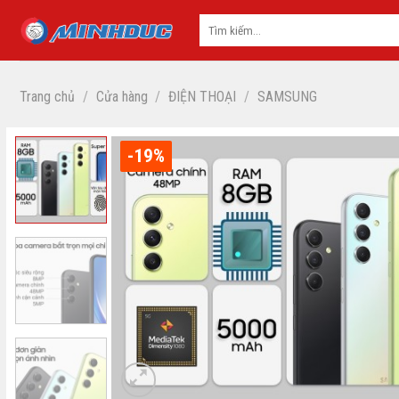
Skip
to
content
Trang chủ
/
Cửa hàng
/
ĐIỆN THOẠI
/
SAMSUNG
-19%