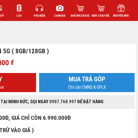
TOP
LOA
PHỤ KIỆN
CAMERA
GHẾ MASSAGE
MÁY CHẠY BỘ
KHUYẾN MÃI
5G ( 8GB/128GB )
Giá
.000
₫
hiện
tại
Y
MUA TRẢ GÓP
000 ₫.
là:
ơi
Chỉ cần CMND & GPLX
6.890.000 ₫.
 TẠI MINH ĐỨC, GỌI NGAY
0907.768.997
ĐỂ ĐẶT HÀNG
00Đ, GIÁ CHỈ CÒN 6.990.000Đ
 TRỪ VÀO GIÁ )