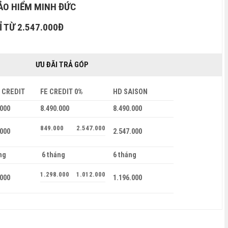
ẢO HIỂM MINH ĐỨC
 TỪ 2.547.000Đ
ƯU ĐÃI TRẢ GÓP
 CREDIT
FE CREDIT 0%
HD SAISON
.000
8.490.000
8.490.000
849.000
2.547.000
.000
2.547.000
ng
6 tháng
6 tháng
1.298.000
1.012.000
.000
1.196.000