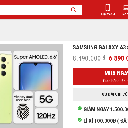
ĐIỆN THOẠI
LAP
SAMSUNG GALAXY A34 
Giá
8.490.000
₫
6.890
gốc
là:
MUA NGA
8.490.
Giao hàng tận n
ƯU ĐÃI CHỈ CÓ
GIẢM NGAY 1.500.0
LÌ XÌ 100.000Đ ( ĐÃ