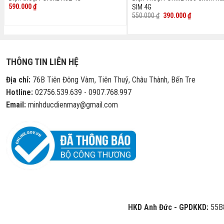
590.000
₫
SIM 4G
Giá
Giá
550.000
₫
390.000
₫
gốc
hiện
là:
tại
550.000 ₫.
là:
390.000 ₫.
THÔNG TIN LIÊN HỆ
Địa chỉ:
76B Tiên Đông Vàm, Tiên Thuỷ, Châu Thành, Bến Tre
Hotline:
02756.539.639 - 0907.768.997
Email:
minhducdienmay@gmail.com
HKD Anh Đức - GPDKKD:
55B8