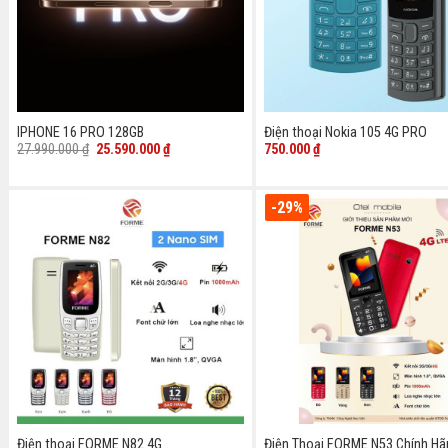
IPHONE 16 PRO 128GB
Điện thoại Nokia 105 4G PRO
Giá
Giá
27.990.000
₫
25.590.000
₫
750.000
₫
gốc
hiện
là:
tại
27.990.000 ₫.
là:
25.590.000 ₫.
-29%
Điện thoại FORME N82 4G
Điện Thoại FORME N53 Chính Hã