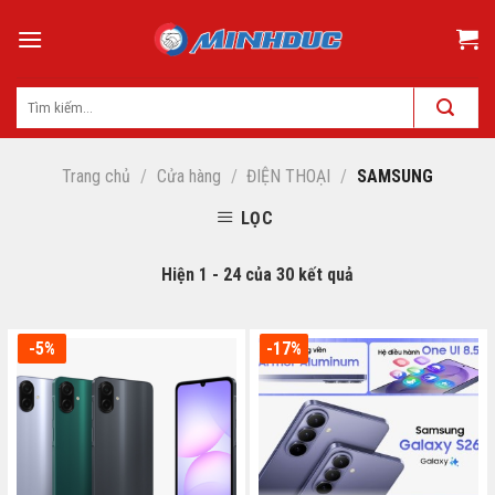
Skip
to
content
Trang chủ
/
Cửa hàng
/
ĐIỆN THOẠI
/
SAMSUNG
LỌC
Hiện 1 - 24 của 30 kết quả
-5%
-17%