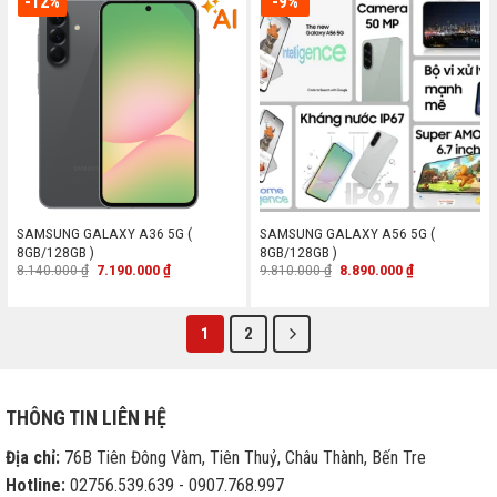
-12%
-9%
SAMSUNG GALAXY A36 5G (
SAMSUNG GALAXY A56 5G (
8GB/128GB )
8GB/128GB )
Giá
Giá
Giá
Giá
8.140.000
₫
7.190.000
₫
9.810.000
₫
8.890.000
₫
gốc
hiện
gốc
hiện
là:
tại
là:
tại
8.140.000 ₫.
là:
9.810.000 ₫.
là:
7.190.000 ₫.
8.890.000 ₫.
1
2
THÔNG TIN LIÊN HỆ
Địa chỉ:
76B Tiên Đông Vàm, Tiên Thuỷ, Châu Thành, Bến Tre
Hotline:
02756.539.639 - 0907.768.997