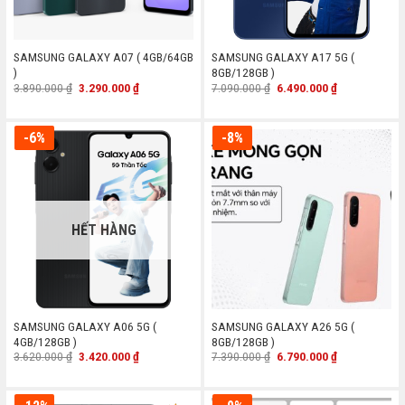
SAMSUNG GALAXY A07 ( 4GB/64GB
SAMSUNG GALAXY A17 5G (
)
8GB/128GB )
Giá
Giá
Giá
Giá
3.890.000
₫
3.290.000
₫
7.090.000
₫
6.490.000
₫
gốc
hiện
gốc
hiện
là:
tại
là:
tại
3.890.000 ₫.
là:
7.090.000 ₫.
là:
3.290.000 ₫.
6.490.000 ₫.
-6%
-8%
HẾT HÀNG
SAMSUNG GALAXY A06 5G (
SAMSUNG GALAXY A26 5G (
4GB/128GB )
8GB/128GB )
Giá
Giá
Giá
Giá
3.620.000
₫
3.420.000
₫
7.390.000
₫
6.790.000
₫
gốc
hiện
gốc
hiện
là:
tại
là:
tại
3.620.000 ₫.
là:
7.390.000 ₫.
là:
3.420.000 ₫.
6.790.000 ₫.