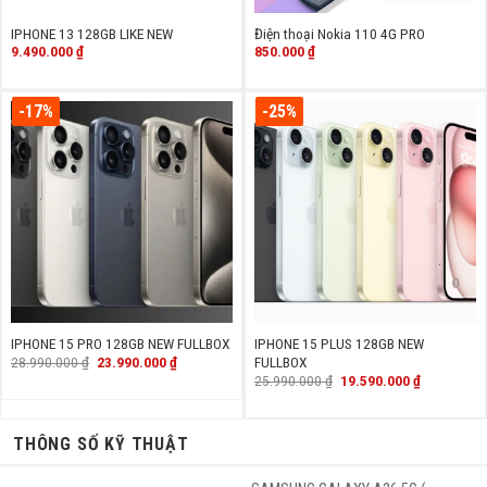
IPHONE 13 128GB LIKE NEW
Điện thoại Nokia 110 4G PRO
9.490.000
₫
850.000
₫
-17%
-25%
IPHONE 15 PRO 128GB NEW FULLBOX
IPHONE 15 PLUS 128GB NEW
Giá
Giá
28.990.000
₫
23.990.000
₫
FULLBOX
gốc
hiện
Giá
Giá
25.990.000
₫
19.590.000
₫
là:
tại
gốc
hiện
28.990.000 ₫.
là:
là:
tại
23.990.000 ₫.
25.990.000 ₫.
là:
19.590.000
THÔNG SỐ KỸ THUẬT