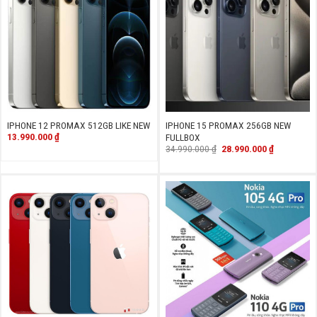
IPHONE 12 PROMAX 512GB LIKE NEW
IPHONE 15 PROMAX 256GB NEW
13.990.000
₫
FULLBOX
Giá
Giá
34.990.000
₫
28.990.000
₫
gốc
hiện
là:
tại
34.990.000 ₫.
là:
28.990.000