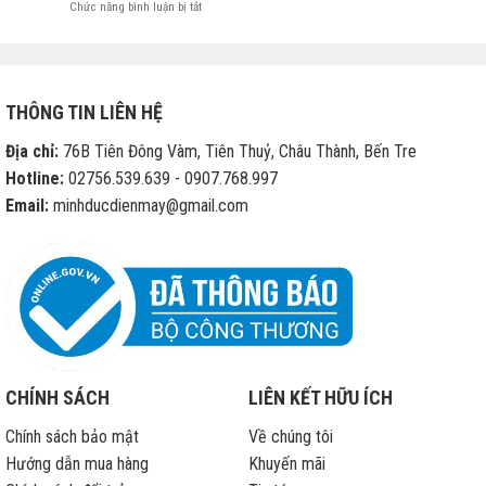
ở
Chức năng bình luận bị tắt
Apple
cho
phép
các
cửa
THÔNG TIN LIÊN HỆ
hàng
di
Địa chỉ:
76B Tiên Đông Vàm, Tiên Thuỷ, Châu Thành, Bến Tre
động
sửa
Hotline:
02756.539.639 - 0907.768.997
chữa
Email:
minhducdienmay@gmail.com
iPhone
hết
bảo
hành
CHÍNH SÁCH
LIÊN KẾT HỮU ÍCH
Chính sách bảo mật
Về chúng tôi
Hướng dẫn mua hàng
Khuyến mãi