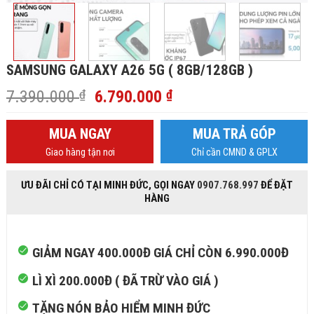
SAMSUNG GALAXY A26 5G ( 8GB/128GB )
Giá
Giá
7.390.000
₫
6.790.000
₫
gốc
hiện
là:
tại
MUA NGAY
MUA TRẢ GÓP
7.390.000 ₫.
là:
Giao hàng tận nơi
Chỉ cần CMND & GPLX
6.790.000 ₫.
ƯU ĐÃI CHỈ CÓ TẠI MINH ĐỨC, GỌI NGAY
0907.768.997
ĐỂ ĐẶT
HÀNG
GIẢM NGAY 400.000Đ GIÁ CHỈ CÒN 6.990.000Đ
LÌ XÌ 200.000Đ ( ĐÃ TRỪ VÀO GIÁ )
TẶNG NÓN BẢO HIỂM MINH ĐỨC