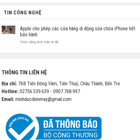
TIN CÔNG NGHỆ
Apple cho phép các cửa hàng di động sửa chữa iPhone hết
bảo hành
ở
Chức năng bình luận bị tắt
Apple
cho
phép
các
cửa
THÔNG TIN LIÊN HỆ
hàng
di
Địa chỉ:
76B Tiên Đông Vàm, Tiên Thuỷ, Châu Thành, Bến Tre
động
sửa
Hotline:
02756.539.639 - 0907.768.997
chữa
Email:
minhducdienmay@gmail.com
iPhone
hết
bảo
hành