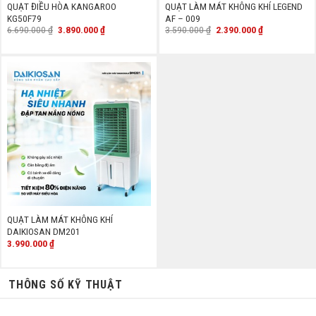
QUẠT ĐIỀU HÒA KANGAROO
QUẠT LÀM MÁT KHÔNG KHÍ LEGEND
KG50F79
AF – 009
Giá
Giá
Giá
Giá
6.690.000
₫
3.890.000
₫
3.590.000
₫
2.390.000
₫
gốc
hiện
gốc
hiện
là:
tại
là:
tại
6.690.000 ₫.
là:
3.590.000 ₫.
là:
3.890.000 ₫.
2.390.000 ₫.
QUẠT LÀM MÁT KHÔNG KHÍ
DAIKIOSAN DM201
3.990.000
₫
THÔNG SỐ KỸ THUẬT