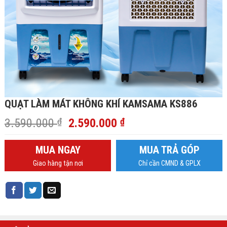
QUẠT LÀM MÁT KHÔNG KHÍ KAMSAMA KS886
Giá
Giá
3.590.000
₫
2.590.000
₫
gốc
hiện
là:
tại
MUA NGAY
MUA TRẢ GÓP
3.590.000 ₫.
là:
Giao hàng tận nơi
Chỉ cần CMND & GPLX
2.590.000 ₫.