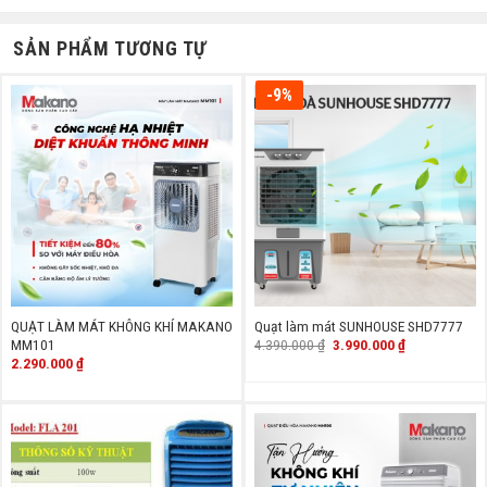
SẢN PHẨM TƯƠNG TỰ
-9%
QUẠT LÀM MÁT KHÔNG KHÍ MAKANO
Quạt làm mát SUNHOUSE SHD7777
Giá
Giá
4.390.000
₫
3.990.000
₫
MM101
gốc
hiện
2.290.000
₫
là:
tại
4.390.000 ₫.
là:
3.990.000 ₫.