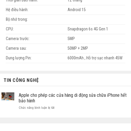
Thời gian bảo hành:
12 tháng
Hệ điều hành:
Android 15
Bộ nhớ trong:
CPU:
Snapdragon 6s 4G Gen 1
Camera trước:
5MP
Camera sau:
50MP + 2MP
Dung lượng Pin:
6000mAh , Hỗ trợ sạc nhanh 45W
TIN CÔNG NGHỆ
Apple cho phép các cửa hàng di động sửa chữa iPhone hết
bảo hành
ở
Chức năng bình luận bị tắt
Apple
cho
phép
các