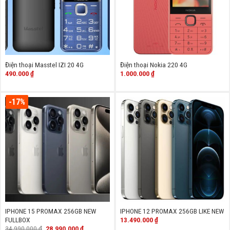
Điện thoại Masstel IZI 20 4G
Điện thoại Nokia 220 4G
490.000
₫
1.000.000
₫
-17%
IPHONE 15 PROMAX 256GB NEW
IPHONE 12 PROMAX 256GB LIKE NEW
13.490.000
₫
FULLBOX
Giá
Giá
34.990.000
₫
28.990.000
₫