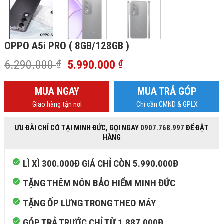
OPPO A5i PRO ( 8GB/128GB )
Giá
Giá
6.290.000
₫
5.990.000
₫
gốc
hiện
là:
tại
MUA NGAY
MUA TRẢ GÓP
6.290.000 ₫.
là:
Giao hàng tận nơi
Chỉ cần CMND & GPLX
5.990.000 ₫.
ƯU ĐÃI CHỈ CÓ TẠI MINH ĐỨC, GỌI NGAY
0907.768.997
ĐỂ ĐẶT
HÀNG
LÌ XÌ 300.000Đ GIÁ CHỈ CÒN 5.990.000Đ
TẶNG THÊM NÓN BẢO HIỂM MINH ĐỨC
TẶNG ỐP LƯNG TRONG THEO MÁY
GÓP TRẢ TRƯỚC CHỈ TỪ 1.887.000Đ