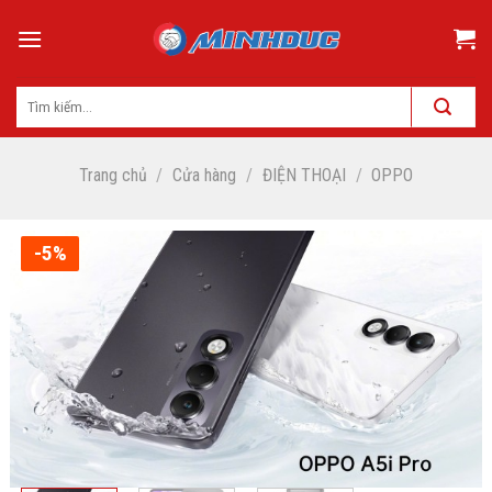
Skip
to
content
Trang chủ
/
Cửa hàng
/
ĐIỆN THOẠI
/
OPPO
-5%