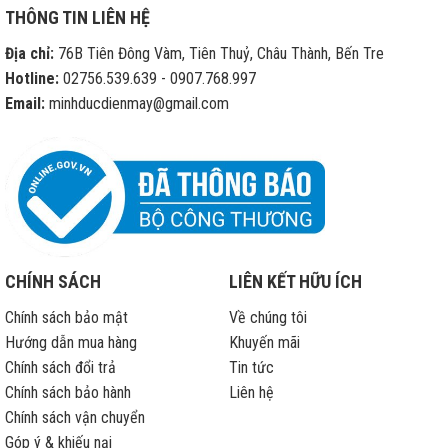
cửa
THÔNG TIN LIÊN HỆ
hàng
di
Địa chỉ:
76B Tiên Đông Vàm, Tiên Thuỷ, Châu Thành, Bến Tre
động
sửa
Hotline:
02756.539.639 - 0907.768.997
chữa
Email:
minhducdienmay@gmail.com
iPhone
hết
bảo
hành
CHÍNH SÁCH
LIÊN KẾT HỮU ÍCH
Chính sách bảo mật
Về chúng tôi
Hướng dẫn mua hàng
Khuyến mãi
Chính sách đổi trả
Tin tức
Chính sách bảo hành
Liên hệ
Chính sách vận chuyển
Góp ý & khiếu nại