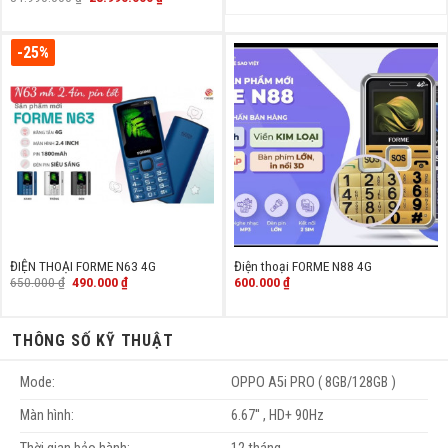
gốc
hiện
là:
tại
34.990.000 ₫.
là:
28.990.000 ₫.
-25%
ĐIỆN THOẠI FORME N63 4G
Điện thoại FORME N88 4G
Giá
Giá
650.000
₫
490.000
₫
600.000
₫
gốc
hiện
là:
tại
650.000 ₫.
là:
490.000 ₫.
THÔNG SỐ KỸ THUẬT
Mode:
OPPO A5i PRO ( 8GB/128GB )
Màn hình:
6.67'' , HD+ 90Hz