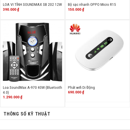
LOA VI TÍNH SOUNDMAX SB 202 12W
Bộ sạc nhanh OPPO Micro R15
390.000
₫
150.000
₫
Loa SoundMax A-970 40W (Bluetooth
Phát wifi Di Động
690.000
₫
4.0)
1.290.000
₫
THÔNG SỐ KỸ THUẬT