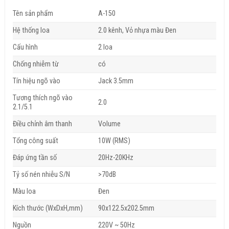
Tên sản phẩm
A-150
Hệ thống loa
2.0 kênh, Vỏ nhựa màu Đen
Cấu hình
2 loa
Chống nhiễm từ
có
Tín hiệu ngõ vào
Jack 3.5mm
Tương thích ngõ vào
2.0
2.1/5.1
Điều chỉnh âm thanh
Volume
Tổng công suất
10W (RMS)
Đáp ứng tần số
20Hz-20KHz
Tỷ số nén nhiễu S/N
>70dB
Màu loa
Đen
Kích thước (WxDxH,mm)
90x122.5x202.5mm
Nguồn
220V ~ 50Hz