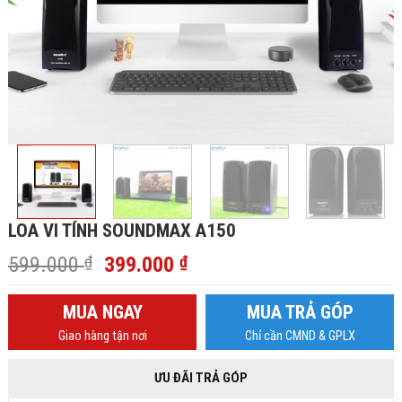
LOA VI TÍNH SOUNDMAX A150
Giá
Giá
599.000
₫
399.000
₫
gốc
hiện
là:
tại
MUA NGAY
MUA TRẢ GÓP
599.000 ₫.
là:
Giao hàng tận nơi
Chỉ cần CMND & GPLX
399.000 ₫.
ƯU ĐÃI TRẢ GÓP