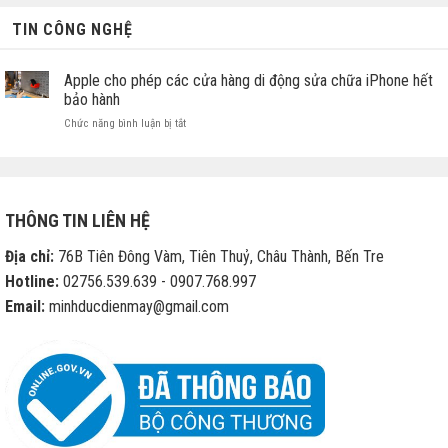
TIN CÔNG NGHỆ
Apple cho phép các cửa hàng di động sửa chữa iPhone hết
bảo hành
ở
Chức năng bình luận bị tắt
Apple
cho
phép
các
cửa
THÔNG TIN LIÊN HỆ
hàng
di
Địa chỉ:
76B Tiên Đông Vàm, Tiên Thuỷ, Châu Thành, Bến Tre
động
sửa
Hotline:
02756.539.639 - 0907.768.997
chữa
Email:
minhducdienmay@gmail.com
iPhone
hết
bảo
hành