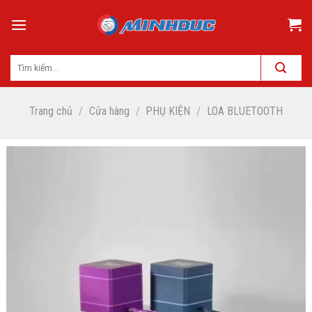
Skip
to
content
Trang chủ
/
Cửa hàng
/
PHỤ KIỆN
/
LOA BLUETOOTH