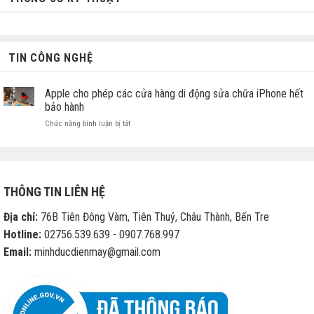
TIN CÔNG NGHỆ
Apple cho phép các cửa hàng di động sửa chữa iPhone hết
bảo hành
ở
Chức năng bình luận bị tắt
Apple
cho
phép
các
cửa
THÔNG TIN LIÊN HỆ
hàng
di
Địa chỉ:
76B Tiên Đông Vàm, Tiên Thuỷ, Châu Thành, Bến Tre
động
sửa
Hotline:
02756.539.639 - 0907.768.997
chữa
Email:
minhducdienmay@gmail.com
iPhone
hết
bảo
hành