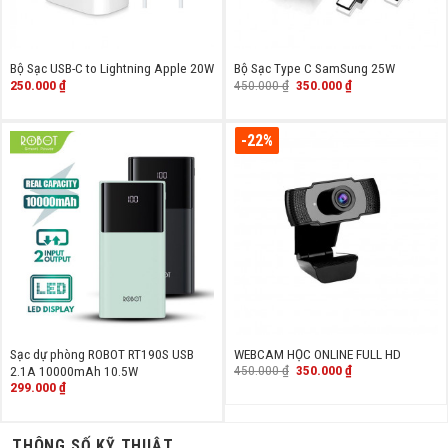
Bộ Sạc USB-C to Lightning Apple 20W
Bộ Sạc Type C SamSung 25W
Giá
Giá
250.000
₫
450.000
₫
350.000
₫
gốc
hiện
là:
tại
450.000 ₫.
là:
350.000 ₫.
-22%
Sạc dự phòng ROBOT RT190S USB
WEBCAM HỌC ONLINE FULL HD
Giá
Giá
450.000
₫
350.000
₫
2.1A 10000mAh 10.5W
gốc
hiện
299.000
₫
là:
tại
450.000 ₫.
là:
350.000 ₫.
THÔNG SỐ KỸ THUẬT