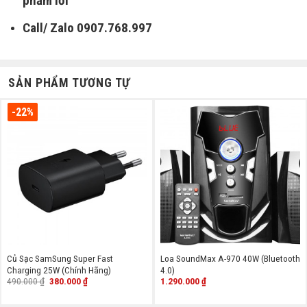
phẩm lỗi
Call/ Zalo 0907.768.997
SẢN PHẨM TƯƠNG TỰ
-22%
Củ Sạc SamSung Super Fast
Loa SoundMax A-970 40W (Bluetooth
Charging 25W (Chính Hãng)
4.0)
Giá
Giá
490.000
₫
380.000
₫
1.290.000
₫
gốc
hiện
là:
tại