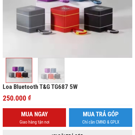
Loa Bluetooth T&G TG687 5W
250.000
₫
MUA NGAY
MUA TRẢ GÓP
Giao hàng tận nơi
Chỉ cần CMND & GPLX