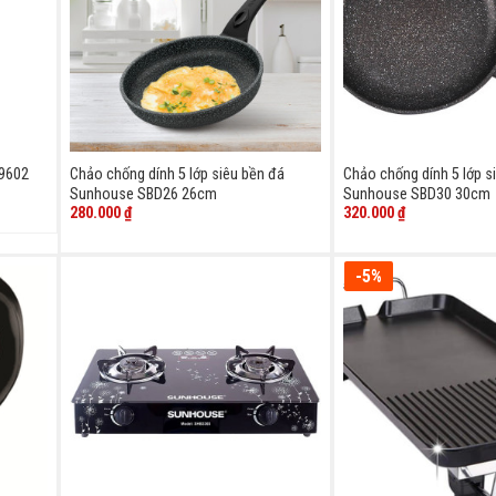
9602
Chảo chống dính 5 lớp siêu bền đá
Chảo chống dính 5 lớp s
Sunhouse SBD26 26cm
Sunhouse SBD30 30cm
280.000
₫
320.000
₫
-5%