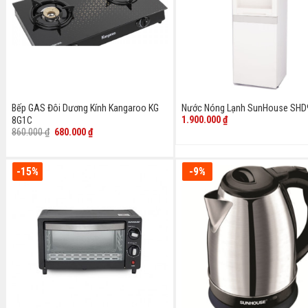
Bếp GAS Đôi Dương Kính Kangaroo KG
Nước Nóng Lạnh SunHouse SHD
1.900.000
₫
8G1C
Giá
Giá
860.000
₫
680.000
₫
gốc
hiện
là:
tại
860.000 ₫.
là:
680.000 ₫.
-15%
-9%