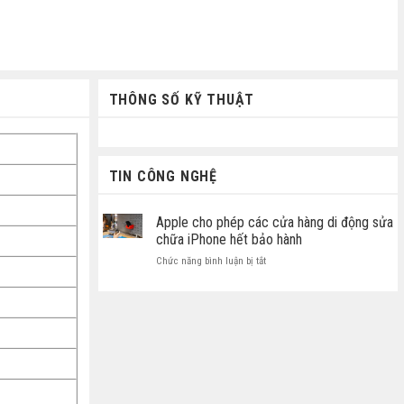
THÔNG SỐ KỸ THUẬT
TIN CÔNG NGHỆ
Apple cho phép các cửa hàng di động sửa
chữa iPhone hết bảo hành
ở
Chức năng bình luận bị tắt
Apple
cho
phép
các
cửa
hàng
di
động
sửa