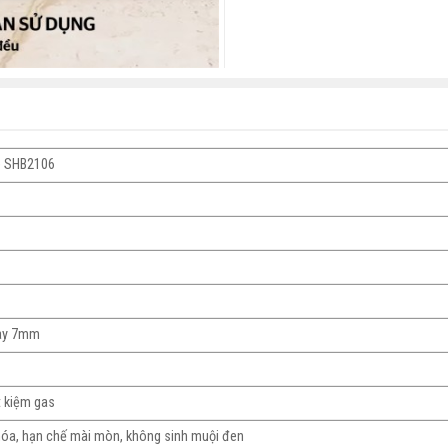
e SHB2106
dày 7mm
t kiệm gas
hóa, hạn chế mài mòn, không sinh muội đen