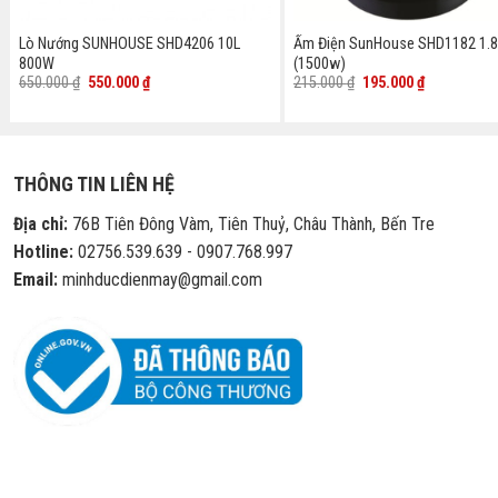
Lò Nướng SUNHOUSE SHD4206 10L
Ấm Điện SunHouse SHD1182 1.8
800W
(1500w)
Giá
Giá
Giá
Giá
650.000
₫
550.000
₫
215.000
₫
195.000
₫
gốc
hiện
gốc
hiện
là:
tại
là:
tại
650.000 ₫.
là:
215.000 ₫.
là:
550.000 ₫.
195.000 ₫.
THÔNG TIN LIÊN HỆ
Địa chỉ:
76B Tiên Đông Vàm, Tiên Thuỷ, Châu Thành, Bến Tre
Hotline:
02756.539.639 - 0907.768.997
Email:
minhducdienmay@gmail.com