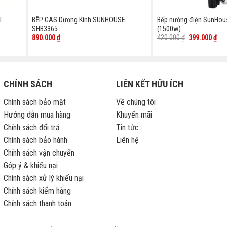
l
BẾP GAS Dương Kính SUNHOUSE
Bếp nướng điện SunHo
SHB3365
(1500w)
Giá
Giá
890.000
₫
420.000
₫
399.000
₫
gốc
hiệ
là:
tại
420.000 ₫.
là:
399
CHÍNH SÁCH
LIÊN KẾT HỮU ÍCH
Chính sách bảo mật
Về chúng tôi
Hướng dẫn mua hàng
Khuyến mãi
Chính sách đổi trả
Tin tức
Chính sách bảo hành
Liên hệ
Chính sách vận chuyển
Góp ý & khiếu nại
Chính sách xử lý khiếu nại
Chính sách kiểm hàng
Chính sách thanh toán