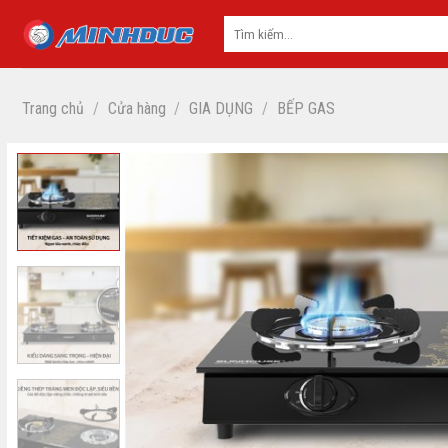
Skip
to
content
Trang chủ
/
Cửa hàng
/
GIA DỤNG
/
BẾP GAS