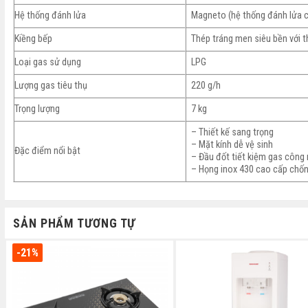
Hệ thống đánh lửa
Magneto (hệ thống đánh lửa cơ
Kiềng bếp
Thép tráng men siêu bền với t
Loại gas sử dụng
LPG
Lượng gas tiêu thụ
220 g/h
Trọng lượng
7 kg
– Thiết kế sang trọng
– Mặt kính dễ vệ sinh
Đặc điểm nổi bật
– Đầu đốt tiết kiệm gas công
– Họng inox 430 cao cấp chốn
SẢN PHẨM TƯƠNG TỰ
-21%