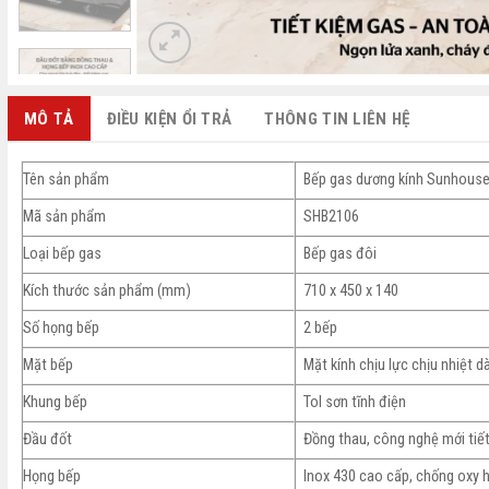
MÔ TẢ
ĐIỀU KIỆN ỔI TRẢ
THÔNG TIN LIÊN HỆ
Tên sản phẩm
Bếp gas dương kính Sunhous
Mã sản phẩm
SHB2106
Loại bếp gas
Bếp gas đôi
Kích thước sản phẩm (mm)
710 x 450 x 140
Số họng bếp
2 bếp
Mặt bếp
Mặt kính chịu lực chịu nhiệt 
Khung bếp
Tol sơn tĩnh điện
Đầu đốt
Đồng thau, công nghệ mới tiế
Họng bếp
Inox 430 cao cấp, chống oxy 