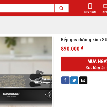
ĐIỆN THOẠI
LAP
Bếp gas dương kính 
890.000
₫
MUA NGA
Giao hàng tận n