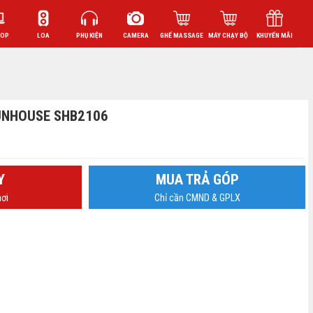
TOP
LOA
PHỤ KIỆN
CAMERA
GHẾ MASSAGE
MÁY CHẠY BỘ
KHUYẾN MÃI
SUNHOUSE SHB2106
Y
MUA TRẢ GÓP
ơi
Chỉ cần CMND & GPLX