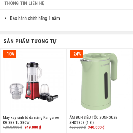
THÔNG TIN LIÊN HỆ
Bảo hành chính hãng 1 năm
SẢN PHẨM TƯƠNG TỰ
-10%
-24%
Máy xay sinh tố đa năng Kangaroo
ẤM ĐUN SIÊU TỐC SUNHOUSE
KG 3B3 1L 380W
SHD1353 (1.8l)
Giá
Giá
Giá
Giá
1.050.000
₫
949.000
₫
450.000
₫
340.000
₫
gốc
hiện
gốc
hiện