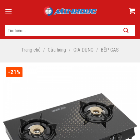
Skip
to
content
Trang chủ
/
Cửa hàng
/
GIA DỤNG
/
BẾP GAS
-21%