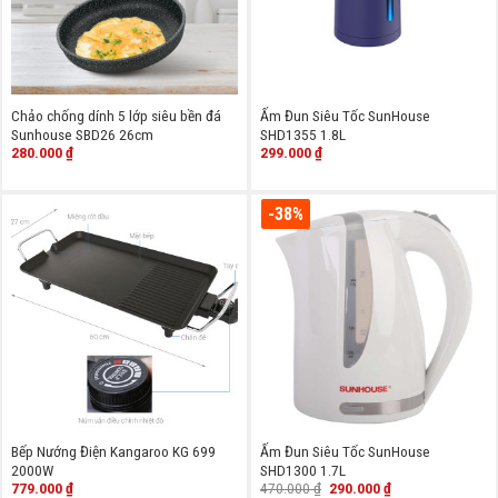
Chảo chống dính 5 lớp siêu bền đá
Ấm Đun Siêu Tốc SunHouse
Sunhouse SBD26 26cm
SHD1355 1.8L
280.000
₫
299.000
₫
-38%
Bếp Nướng Điện Kangaroo KG 699
Ấm Đun Siêu Tốc SunHouse
2000W
SHD1300 1.7L
Giá
Giá
779.000
₫
470.000
₫
290.000
₫