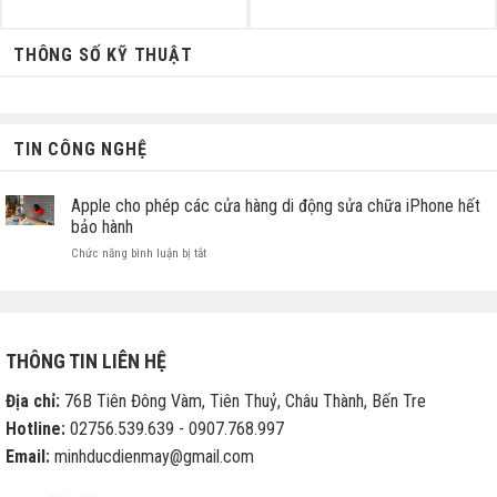
gốc
hiện
là:
tại
470.000 ₫.
là:
290.000 ₫.
THÔNG SỐ KỸ THUẬT
TIN CÔNG NGHỆ
Apple cho phép các cửa hàng di động sửa chữa iPhone hết
bảo hành
ở
Chức năng bình luận bị tắt
Apple
cho
phép
các
cửa
THÔNG TIN LIÊN HỆ
hàng
di
Địa chỉ:
76B Tiên Đông Vàm, Tiên Thuỷ, Châu Thành, Bến Tre
động
sửa
Hotline:
02756.539.639 - 0907.768.997
chữa
Email:
minhducdienmay@gmail.com
iPhone
hết