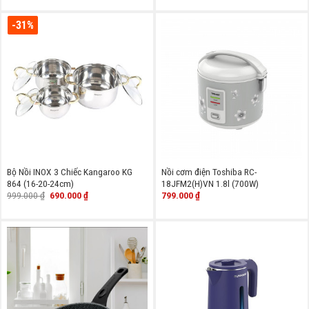
là:
tại
là:
tại
1.050.000 ₫.
là:
450.000 ₫.
là:
949.000 ₫.
340.000 ₫.
-31%
Bộ Nồi INOX 3 Chiếc Kangaroo KG
Nồi cơm điện Toshiba RC-
864 (16-20-24cm)
18JFM2(H)VN 1.8l (700W)
Giá
Giá
999.000
₫
690.000
₫
799.000
₫
gốc
hiện
là:
tại
999.000 ₫.
là:
690.000 ₫.