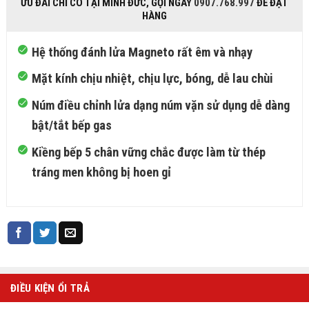
ƯU ĐÃI CHỈ CÓ TẠI MINH ĐỨC, GỌI NGAY
0907.768.997
ĐỂ ĐẶT
HÀNG
Hệ thống đánh lửa Magneto rất êm và nhạy
Mặt kính chịu nhiệt, chịu lực, bóng, dễ lau chùi
Núm điều chỉnh lửa dạng núm vặn sử dụng dễ dàng
bật/tắt bếp gas
Kiềng bếp 5 chân vững chắc được làm từ thép
tráng men không bị hoen gỉ
ĐIỀU KIỆN ỔI TRẢ