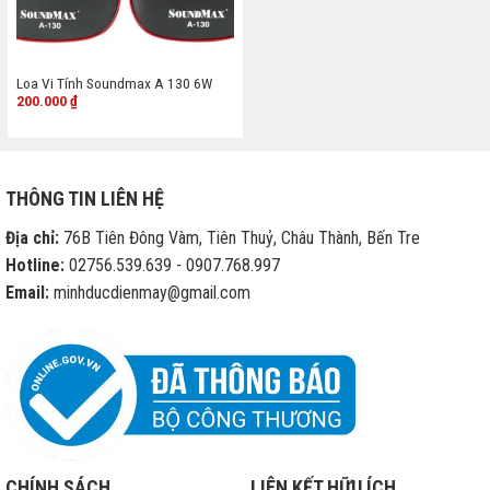
Loa Vi Tính Soundmax A 130 6W
200.000
₫
THÔNG TIN LIÊN HỆ
Địa chỉ:
76B Tiên Đông Vàm, Tiên Thuỷ, Châu Thành, Bến Tre
Hotline:
02756.539.639 - 0907.768.997
Email:
minhducdienmay@gmail.com
CHÍNH SÁCH
LIÊN KẾT HỮU ÍCH