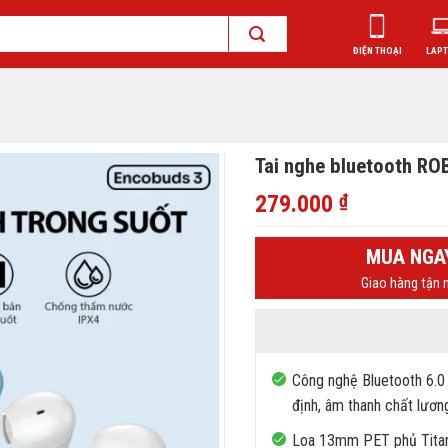
ĐIỆN THOẠI
LAP
Tai nghe bluetooth R
279.000
₫
MUA NGA
Giao hàng tận n
Công nghệ Bluetooth 6.0 
định, âm thanh chất lươn
Loa 13mm PET phủ Titani