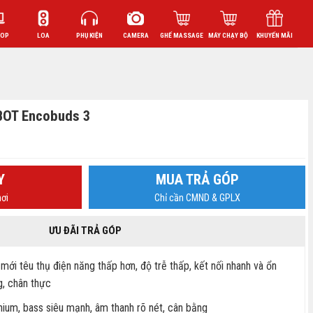
TOP
LOA
PHỤ KIỆN
CAMERA
GHẾ MASSAGE
MÁY CHẠY BỘ
KHUYẾN MÃI
OBOT Encobuds 3
Y
MUA TRẢ GÓP
ơi
Chỉ cần CMND & GPLX
ƯU ĐÃI TRẢ GÓP
mới têu thụ điện năng thấp hơn, độ trễ thấp, kết nối nhanh và ổn
g, chân thực
um, bass siêu mạnh, âm thanh rõ nét, cân bằng