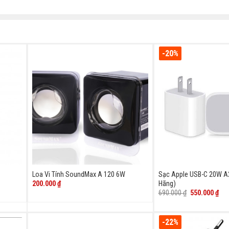
-20%
Loa Vi Tính SoundMax A 120 6W
Sạc Apple USB-C 20W A
200.000
₫
Hãng)
Giá
Giá
690.000
₫
550.000
₫
gốc
hiệ
là:
tại
690.000 ₫.
là:
550
-22%