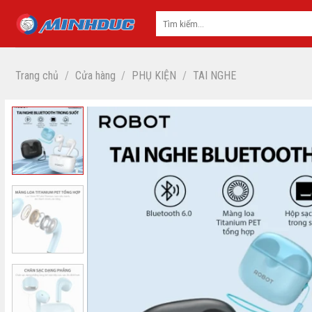
Skip
to
content
Trang chủ
/
Cửa hàng
/
PHỤ KIỆN
/
TAI NGHE