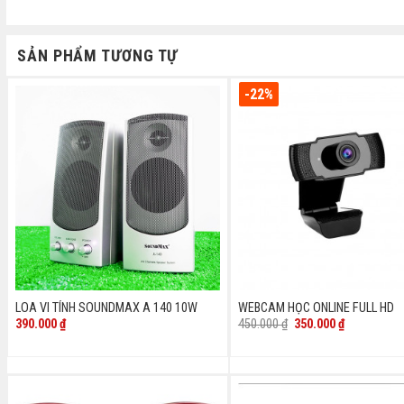
SẢN PHẨM TƯƠNG TỰ
-22%
LOA VI TÍNH SOUNDMAX A 140 10W
WEBCAM HỌC ONLINE FULL HD
Giá
Giá
390.000
₫
450.000
₫
350.000
₫
gốc
hiện
là:
tại
450.000 ₫.
là:
350.000 ₫.