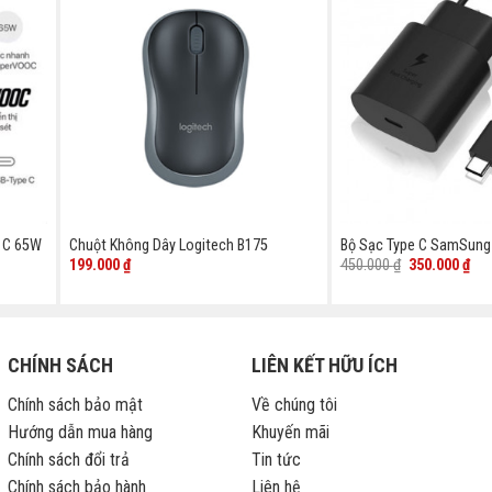
 C 65W
Chuột Không Dây Logitech B175
Bộ Sạc Type C SamSun
Giá
Giá
199.000
₫
450.000
₫
350.000
₫
gốc
hiệ
là:
tại
450.000 ₫.
là:
350
CHÍNH SÁCH
LIÊN KẾT HỮU ÍCH
Chính sách bảo mật
Về chúng tôi
Hướng dẫn mua hàng
Khuyến mãi
Chính sách đổi trả
Tin tức
Chính sách bảo hành
Liên hệ