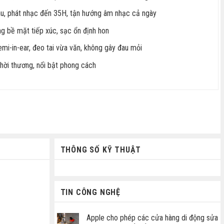
lâu, phát nhạc đến 35H, tận hướng âm nhạc cả ngày
g bề mặt tiếp xúc, sạc ổn định hon
emi-in-ear, đeo tai vừa văn, không gây đau mỏi
hời thương, nổi bật phong cách
THÔNG SỐ KỸ THUẬT
TIN CÔNG NGHỆ
Apple cho phép các cửa hàng di động sửa