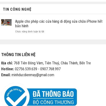
TIN CÔNG NGHỆ
Apple cho phép các cửa hàng di động sửa chữa iPhone hết
bảo hành
ở
Chức năng bình luận bị tắt
Apple
cho
phép
các
cửa
THÔNG TIN LIÊN HỆ
hàng
di
Địa chỉ:
76B Tiên Đông Vàm, Tiên Thuỷ, Châu Thành, Bến Tre
động
sửa
Hotline:
02756.539.639 - 0907.768.997
chữa
Email:
minhducdienmay@gmail.com
iPhone
hết
bảo
hành