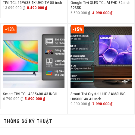
TIVI TCL 55P638 4K UHD TV 55 inch
Google Tivi QLED TCL AI FHD 32 inch
Giá
Giá
13.090.000
₫
8.490.000
₫
32S5K
gốc
hiện
Giá
Giá
6.590.000
₫
4.990.000
₫
là:
tại
gốc
hiện
13.090.000 ₫.
là:
là:
tại
8.490.000 ₫.
6.590.000 ₫.
là:
4.990.000 ₫.
-13%
-15%
Smart TIVI TCL 43S5400 43 INCH
Smart Tivi Crystal UHD SAMSUNG
Giá
Giá
6.790.000
₫
5.890.000
₫
U8500F 4K 43 inch
gốc
hiện
Giá
Giá
9.390.000
₫
7.990.000
₫
là:
tại
gốc
hiện
6.790.000 ₫.
là:
là:
tại
5.890.000 ₫.
9.390.000 ₫.
là:
7.990.000 ₫.
THÔNG SỐ KỸ THUẬT