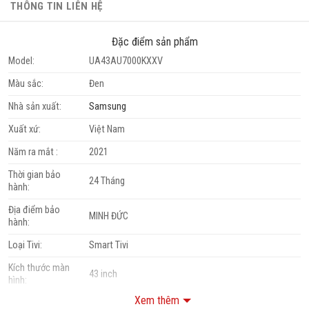
THÔNG TIN LIÊN HỆ
Đặc điểm sản phẩm
Model:
UA43AU7000KXXV
Màu sắc:
Đen
Nhà sản xuất:
Samsung
Xuất xứ:
Việt Nam
Năm ra mắt :
2021
Thời gian bảo
24 Tháng
hành:
Địa điểm bảo
MINH ĐỨC
hành:
Loại Tivi:
Smart Tivi
Kích thước màn
43 inch
hình:
Xem thêm
Độ phân giải:
4K (UHD)