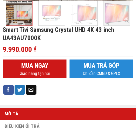
Smart Tivi Samsung Crystal UHD 4K 43 inch
UA43AU7000K
9.990.000
₫
MUA NGAY
MUA TRẢ GÓP
Giao hàng tận nơi
Chỉ cần CMND & GPLX
MÔ TẢ
ĐIỀU KIỆN ỔI TRẢ