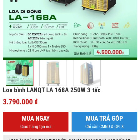
Loa bình LANQT LA 168A 250W 3 tấc
3.790.000
₫
MUA NGAY
MUA TRẢ GÓP
Giao hàng tận nơi
Chỉ cần CMND & GPLX