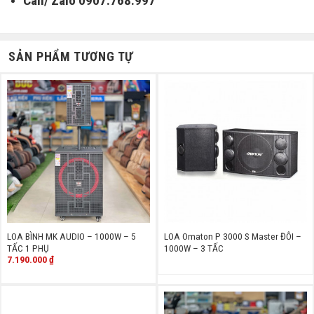
Call/ Zalo 0907.768.997
SẢN PHẨM TƯƠNG TỰ
LOA BÌNH MK AUDIO – 1000W – 5
LOA Omaton P 3000 S Master ĐÔI –
TẤC 1 PHỤ
1000W – 3 TẤC
7.190.000
₫