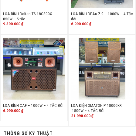
LOA BÌNH Dalton TS-18G800X –
LOA BÌNH DPAu Z 9 – 1000W – 4 Tấc
850W – 5 tấc
đôi
9.390.000
₫
6.990.000
₫
LOA BÌNH CAF – 1000W – 4 TẤC ĐÔI
LOA ĐIỆN OMATON P 18000KR
6.990.000
₫
-1500W – 4 TẤC ĐÔI
21.990.000
₫
THÔNG SỐ KỸ THUẬT