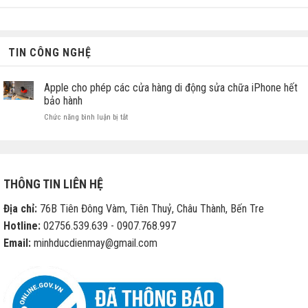
TIN CÔNG NGHỆ
Apple cho phép các cửa hàng di động sửa chữa iPhone hết
bảo hành
ở
Chức năng bình luận bị tắt
Apple
cho
phép
các
cửa
THÔNG TIN LIÊN HỆ
hàng
di
Địa chỉ:
76B Tiên Đông Vàm, Tiên Thuỷ, Châu Thành, Bến Tre
động
sửa
Hotline:
02756.539.639 - 0907.768.997
chữa
Email:
minhducdienmay@gmail.com
iPhone
hết
bảo
hành