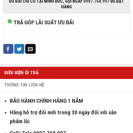
ƯU ĐÃI CHỈ CÓ TẠI MINH ĐỨC, GỌI NGAY
0907.768.997
ĐỂ ĐẶT
HÀNG
TRẢ GÓP LÃI SUẤT ƯU ĐÃI
ĐIỀU KIỆN ỔI TRẢ
THÔNG TIN LIÊN HỆ
BẢO HÀNH CHÍNH HÃNG 1 NĂM
Hãng hỗ trợ đổi mới trong 30 ngày đối với sản
phẩm lỗi