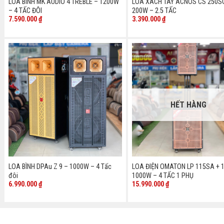
LOA BÌNH MK AUDIO 4 TREBLE – 1200W
LOA XÁCH TAY ACNOS CS 250S
– 4 TẤC ĐÔI
200W – 2.5 TẤC
7.590.000
₫
3.390.000
₫
HẾT HÀNG
LOA BÌNH DPAu Z 9 – 1000W – 4 Tấc
LOA ĐIỆN OMATON LP 115SA + 
đôi
1000W – 4 TẤC 1 PHỤ
6.990.000
₫
15.990.000
₫