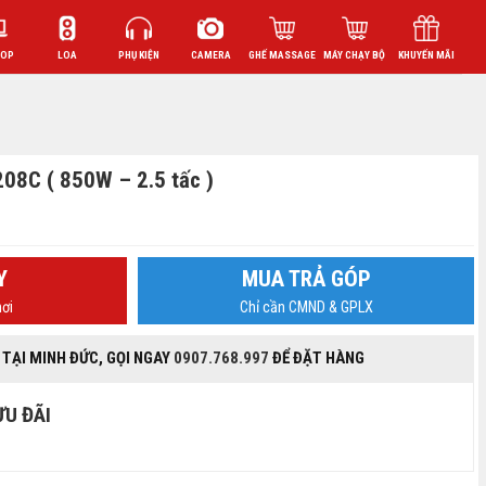
TOP
LOA
PHỤ KIỆN
CAMERA
GHẾ MASSAGE
MÁY CHẠY BỘ
KHUYẾN MÃI
208C ( 850W – 2.5 tấc )
Y
MUA TRẢ GÓP
ơi
Chỉ cần CMND & GPLX
 TẠI MINH ĐỨC, GỌI NGAY
0907.768.997
ĐỂ ĐẶT HÀNG
ƯU ĐÃI