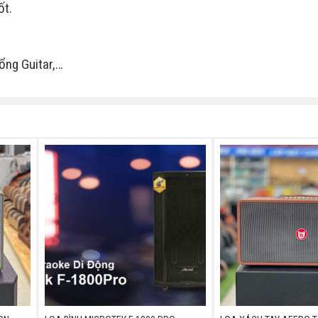
ốt.
ổng Guitar,…