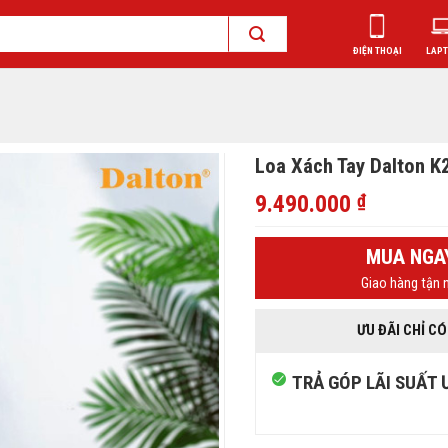
ĐIỆN THOẠI
LAP
Loa Xách Tay Dalton K
9.490.000
₫
MUA NGA
Giao hàng tận n
ƯU ĐÃI CHỈ CÓ
TRẢ GÓP LÃI SUẤT 