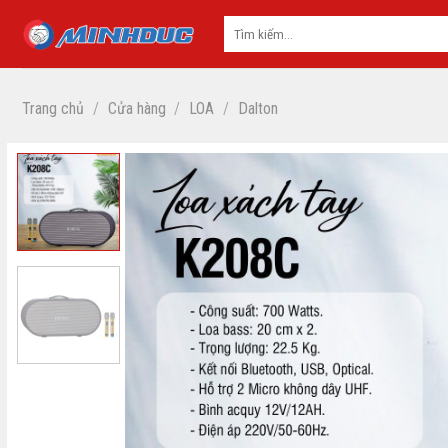
Skip
to
content
Trang chủ
/
Cửa hàng
/
LOA
/
Dalton