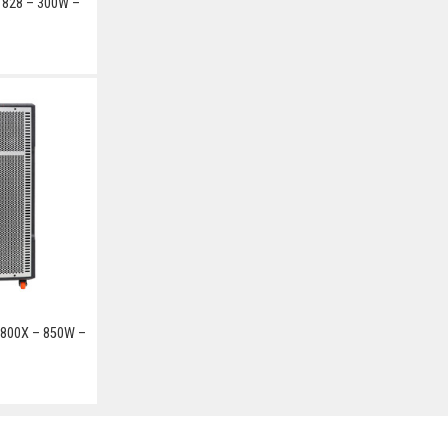
 828 – 300W –
G800X – 850W –