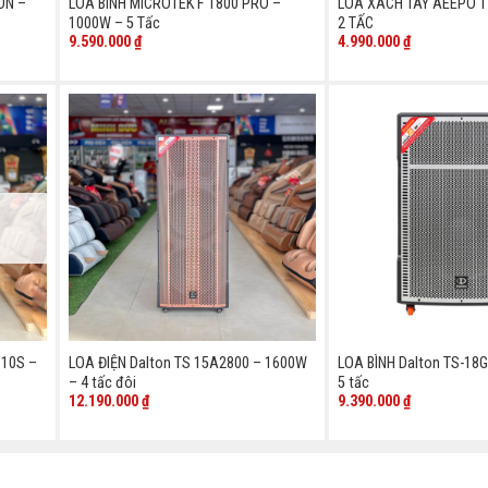
ON –
LOA BÌNH MICROTEK F 1800 PRO –
LOA XÁCH TAY AEEPO T
1000W – 5 Tấc
2 TẤC
9.590.000
₫
4.990.000
₫
110S –
LOA ĐIỆN Dalton TS 15A2800 – 1600W
LOA BÌNH Dalton TS-18
– 4 tấc đôi
5 tấc
12.190.000
₫
9.390.000
₫