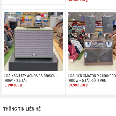
LOA XÁCH TAY ACNOS CS 250SON –
LOA ĐIỆN OMATON P 21000 PRO
200W – 2.5 TẤC
2000W – 5 TẤC ĐÔI 2 PHỤ
3.390.000
₫
39.990.000
₫
THÔNG TIN LIÊN HỆ