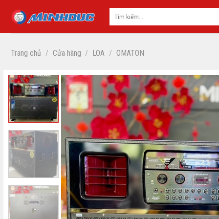
Skip
to
content
Trang chủ
/
Cửa hàng
/
LOA
/
OMATON