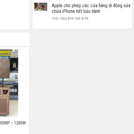
Apple cho phép các cửa hàng di động sửa
chữa iPhone hết bảo hành
ở
Chức năng bình luận bị tắt
Apple
cho
phép
các
cửa
hàng
di
động
sửa
chữa
iPhone
hết
bảo
hành
000KP – 1200W