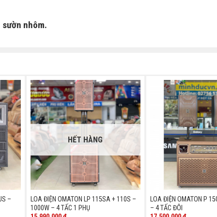
g sườn nhôm.
HẾT HÀNG
US –
LOA ĐIỆN OMATON LP 115SA + 110S –
LOA ĐIỆN OMATON P 15
1000W – 4 TẤC 1 PHỤ
– 4 TẤC ĐÔI
15.990.000
₫
17.500.000
₫