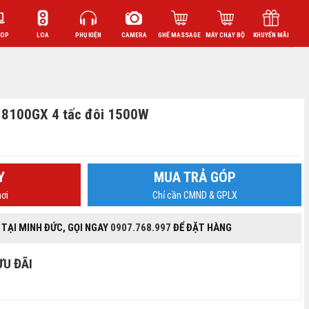
TOP
LOA
PHỤ KIỆN
CAMERA
GHẾ MASSAGE
MÁY CHẠY BỘ
KHUYẾN MÃI
 8100GX 4 tấc đôi 1500W
Y
MUA TRẢ GÓP
ơi
Chỉ cần CMND & GPLX
 TẠI MINH ĐỨC, GỌI NGAY
0907.768.997
ĐỂ ĐẶT HÀNG
ƯU ĐÃI