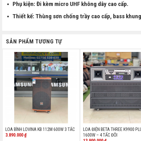
Phụ kiện: Đi kèm micro UHF không dây cao cấp.
Thiết kế: Thùng sơn chống trầy cao cấp, bass khun
SẢN PHẨM TƯƠNG TỰ
LOA BÌNH LOVINA KB 112M 600W 3 TẤC
LOA ĐIỆN BETA THREE K9900 PL
3.890.000
₫
1600W – 4 TẤC ĐÔI
13.900.000
₫