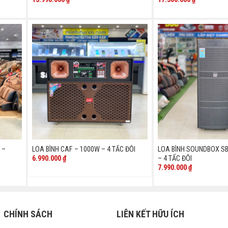
 –
LOA BÌNH CAF – 1000W – 4 TẤC ĐÔI
LOA BÌNH SOUNDBOX SB
6.990.000
₫
– 4 TẤC ĐÔI
7.990.000
₫
CHÍNH SÁCH
LIÊN KẾT HỮU ÍCH