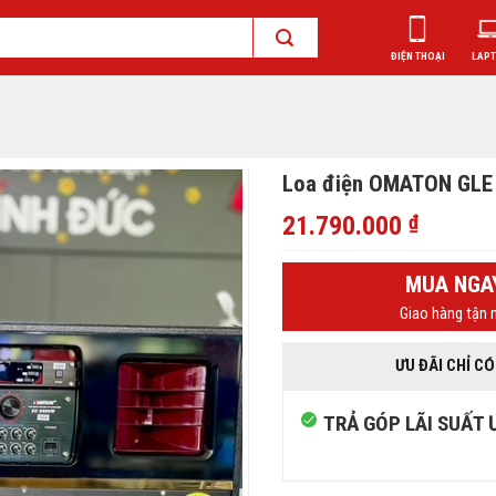
ĐIỆN THOẠI
LAP
Loa điện OMATON GLE
21.790.000
₫
MUA NGA
Giao hàng tận n
ƯU ĐÃI CHỈ CÓ
TRẢ GÓP LÃI SUẤT 