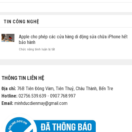
TIN CÔNG NGHỆ
Apple cho phép các cửa hàng di động sửa chữa iPhone hết
bảo hành
ở
Chức năng bình luận bị tắt
Apple
cho
phép
các
cửa
THÔNG TIN LIÊN HỆ
hàng
di
Địa chỉ:
76B Tiên Đông Vàm, Tiên Thuỷ, Châu Thành, Bến Tre
động
sửa
Hotline:
02756.539.639 - 0907.768.997
chữa
Email:
minhducdienmay@gmail.com
iPhone
hết
bảo
hành