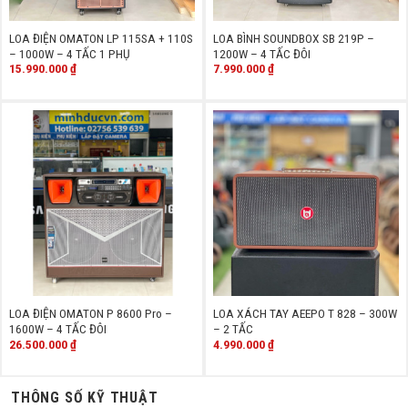
LOA ĐIỆN OMATON LP 115SA + 110S
LOA BÌNH SOUNDBOX SB 219P –
– 1000W – 4 TẤC 1 PHỤ
1200W – 4 TẤC ĐÔI
15.990.000
₫
7.990.000
₫
LOA ĐIỆN OMATON P 8600 Pro –
LOA XÁCH TAY AEEPO T 828 – 300W
1600W – 4 TẤC ĐÔI
– 2 TẤC
26.500.000
₫
4.990.000
₫
THÔNG SỐ KỸ THUẬT