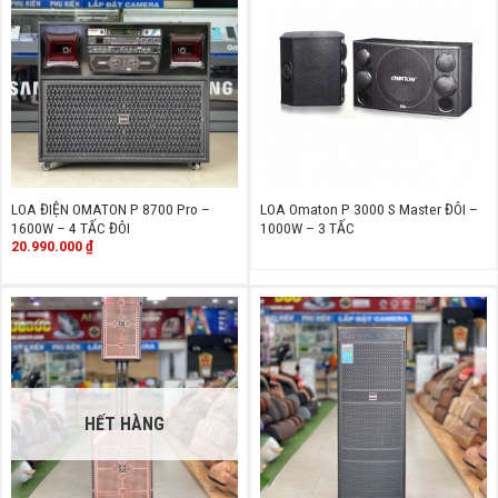
LOA ĐIỆN OMATON P 8700 Pro –
LOA Omaton P 3000 S Master ĐÔI –
1600W – 4 TẤC ĐÔI
1000W – 3 TẤC
20.990.000
₫
HẾT HÀNG