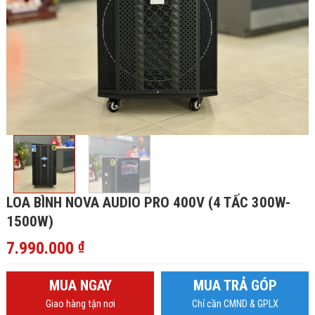
LOA BÌNH NOVA AUDIO PRO 400V (4 TẤC 300W-
1500W)
7.990.000
₫
MUA NGAY
MUA TRẢ GÓP
Giao hàng tận nơi
Chỉ cần CMND & GPLX