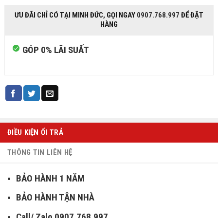
ƯU ĐÃI CHỈ CÓ TẠI MINH ĐỨC, GỌI NGAY
0907.768.997
ĐỂ ĐẶT
HÀNG
GÓP 0% LÃI SUẤT
ĐIỀU KIỆN ỔI TRẢ
THÔNG TIN LIÊN HỆ
BẢO HÀNH 1 NĂM
BẢO HÀNH TẬN NHÀ
Call/ Zalo 0907.768.997