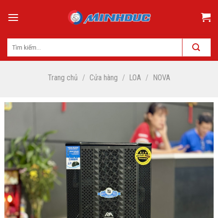
Skip
to
content
Trang chủ
/
Cửa hàng
/
LOA
/
NOVA