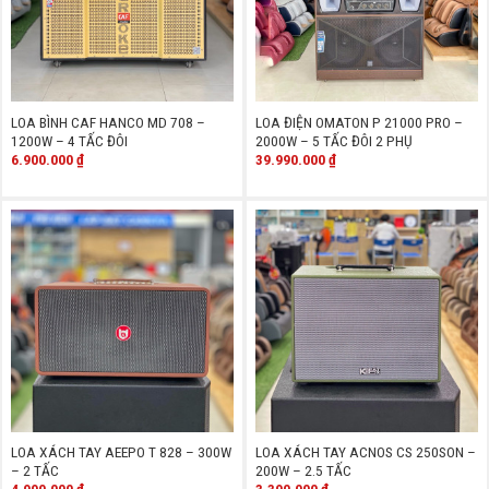
LOA BÌNH CAF HANCO MD 708 –
LOA ĐIỆN OMATON P 21000 PRO –
1200W – 4 TẤC ĐÔI
2000W – 5 TẤC ĐÔI 2 PHỤ
6.900.000
₫
39.990.000
₫
LOA XÁCH TAY AEEPO T 828 – 300W
LOA XÁCH TAY ACNOS CS 250SON –
– 2 TẤC
200W – 2.5 TẤC
4.990.000
₫
3.390.000
₫