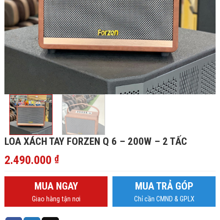
LOA XÁCH TAY FORZEN Q 6 – 200W – 2 TẤC
2.490.000
₫
MUA NGAY
MUA TRẢ GÓP
Giao hàng tận nơi
Chỉ cần CMND & GPLX