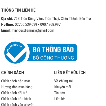
các
cửa
THÔNG TIN LIÊN HỆ
hàng
di
Địa chỉ:
76B Tiên Đông Vàm, Tiên Thuỷ, Châu Thành, Bến Tre
động
sửa
Hotline:
02756.539.639 - 0907.768.997
chữa
Email:
minhducdienmay@gmail.com
iPhone
hết
bảo
hành
CHÍNH SÁCH
LIÊN KẾT HỮU ÍCH
Chính sách bảo mật
Về chúng tôi
Hướng dẫn mua hàng
Khuyến mãi
Chính sách đổi trả
Tin tức
Chính sách bảo hành
Liên hệ
Chính sách vận chuyển