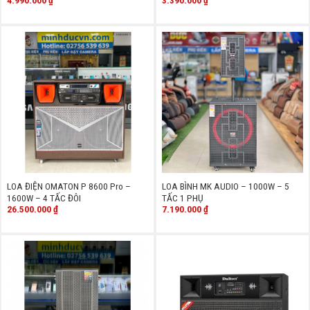
LOA ĐIỆN OMATON P 8600 Pro –
LOA BÌNH MK AUDIO – 1000W – 5
1600W – 4 TẤC ĐÔI
TẤC 1 PHỤ
26.500.000
₫
7.190.000
₫