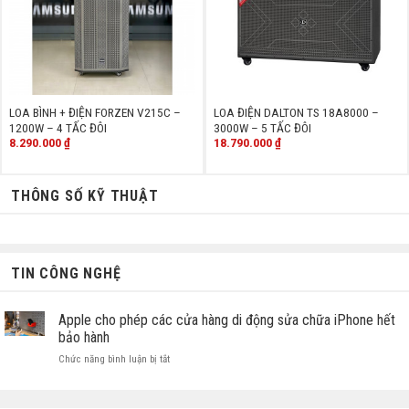
LOA BÌNH + ĐIỆN FORZEN V215C –
LOA ĐIỆN DALTON TS 18A8000 –
1200W – 4 TẤC ĐÔI
3000W – 5 TẤC ĐÔI
8.290.000
₫
18.790.000
₫
THÔNG SỐ KỸ THUẬT
TIN CÔNG NGHỆ
Apple cho phép các cửa hàng di động sửa chữa iPhone hết
bảo hành
ở
Chức năng bình luận bị tắt
Apple
cho
phép