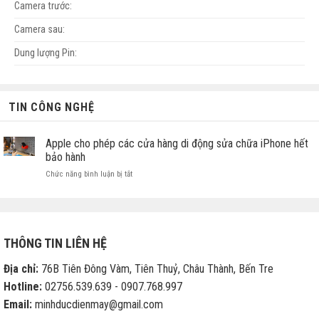
Camera trước:
Camera sau:
Dung lượng Pin:
TIN CÔNG NGHỆ
Apple cho phép các cửa hàng di động sửa chữa iPhone hết
bảo hành
ở
Chức năng bình luận bị tắt
Apple
cho
phép
các
cửa
THÔNG TIN LIÊN HỆ
hàng
di
Địa chỉ:
76B Tiên Đông Vàm, Tiên Thuỷ, Châu Thành, Bến Tre
động
sửa
Hotline:
02756.539.639 - 0907.768.997
chữa
Email:
minhducdienmay@gmail.com
iPhone
hết