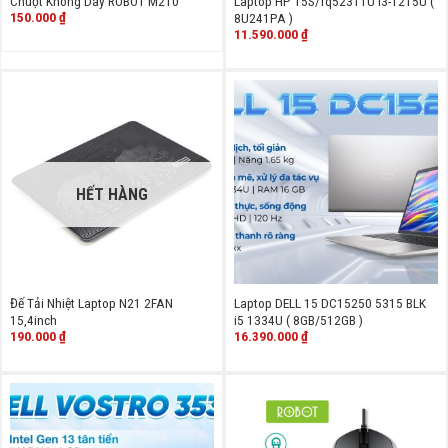
Chuột Không Dây ROBOT M210
Laptop HP 15S/fq5231TU i3-1215U (
150.000
₫
8U241PA )
11.590.000
₫
HẾT HÀNG
Đế Tải Nhiệt Laptop N21 2FAN
Laptop DELL 15 DC15250 5315 BLK
15,4inch
i5 1334U ( 8GB/512GB )
190.000
₫
16.390.000
₫