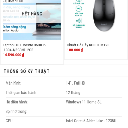
HẾT HÀNG
Laptop DELL Vostro 3530 i5
Chuột Có Dây ROBOT M120
100.000
₫
-1334U/8GB/512GB
14.590.000
₫
THÔNG SỐ KỸ THUẬT
Màn hình:
14'' , Full HD
Thời gian bảo hành:
12 tháng
Hệ điều hành:
Windows 11 Home SL
Bộ nhớ trong:
CPU:
Intel Core i5 Alder Lake - 1235U