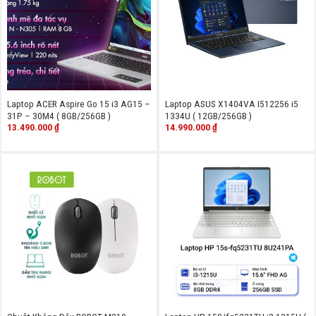
Laptop ACER Aspire Go 15 i3 AG15 –
Laptop ASUS X1404VA I512256 i5
31P – 30M4 ( 8GB/256GB )
1334U ( 12GB/256GB )
13.490.000
₫
14.990.000
₫