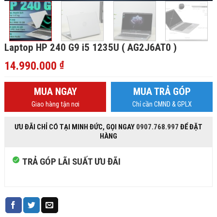
Laptop HP 240 G9 i5 1235U ( AG2J6AT0 )
14.990.000
₫
MUA NGAY
MUA TRẢ GÓP
Giao hàng tận nơi
Chỉ cần CMND & GPLX
ƯU ĐÃI CHỈ CÓ TẠI MINH ĐỨC, GỌI NGAY
0907.768.997
ĐỂ ĐẶT
HÀNG
TRẢ GÓP LÃI SUẤT ƯU ĐÃI