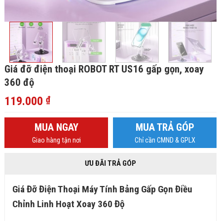
Giá đỡ điện thoại ROBOT RT US16 gấp gọn, xoay
360 độ
119.000
₫
MUA NGAY
MUA TRẢ GÓP
Giao hàng tận nơi
Chỉ cần CMND & GPLX
ƯU ĐÃI TRẢ GÓP
Giá Đỡ Điện Thoại Máy Tính Bảng Gấp Gọn Điều
Chỉnh Linh Hoạt Xoay 360 Độ