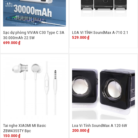
Sạc dự phòng VIVAN C30 Type C 3A
LOA VI TÍNH SoundMax A-710 2.1
529.000
₫
30.000mAh 22.5W
699.000
₫
Tai nghe XIAOMI MI Basic
Loa Vi Tính SoundMax A 120 6W
200.000
₫
ZBW4355TY Bạc
150.000
₫