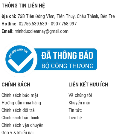
cửa
THÔNG TIN LIÊN HỆ
hàng
di
Địa chỉ:
76B Tiên Đông Vàm, Tiên Thuỷ, Châu Thành, Bến Tre
động
sửa
Hotline:
02756.539.639 - 0907.768.997
chữa
Email:
minhducdienmay@gmail.com
iPhone
hết
bảo
hành
CHÍNH SÁCH
LIÊN KẾT HỮU ÍCH
Chính sách bảo mật
Về chúng tôi
Hướng dẫn mua hàng
Khuyến mãi
Chính sách đổi trả
Tin tức
Chính sách bảo hành
Liên hệ
Chính sách vận chuyển
Góp ý & khiếu nại