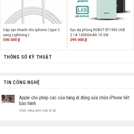
Cáp sạc nhanh cho Iphone ( type C
Sạc dự phòng ROBOT RT190S USB
sang Lightning )
2.1A 10000mAh 10.5W
300.000
₫
299.000
₫
THÔNG SỐ KỸ THUẬT
TIN CÔNG NGHỆ
Apple cho phép các cửa hàng di động sửa chữa iPhone hết
bảo hành
ở
Chức năng bình luận bị tắt
Apple
cho
phép
các