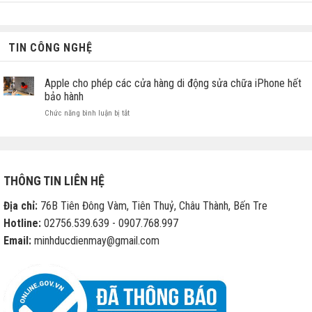
TIN CÔNG NGHỆ
Apple cho phép các cửa hàng di động sửa chữa iPhone hết
bảo hành
ở
Chức năng bình luận bị tắt
Apple
cho
phép
các
cửa
THÔNG TIN LIÊN HỆ
hàng
di
Địa chỉ:
76B Tiên Đông Vàm, Tiên Thuỷ, Châu Thành, Bến Tre
động
sửa
Hotline:
02756.539.639 - 0907.768.997
chữa
Email:
minhducdienmay@gmail.com
iPhone
hết
bảo
hành