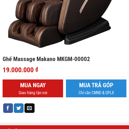
Ghế Massage Makano MKGM-00002
19.000.000
₫
MUA NGAY
MUA TRẢ GÓP
Giao hàng tận nơi
Chỉ cần CMND & GPLX