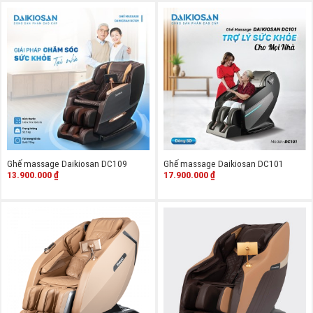
– Khung định hình bằng thép không gỉ 2 lớp, phủ lớp
chống oxy hóa.
– Bộ vi mạnh điều khiển phủ lớp chống oxy hóa
– Motor lõi đồng chất lượng cao…
Ghế massage Daikiosan DC109
Ghế massage Daikiosan DC101
13.900.000
₫
17.900.000
₫