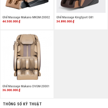
Ghế Massage Makano MKGM-20002
Ghế Massage KingSport G81
44.500.000
₫
34.890.000
₫
Ghế Massage Makano DVGM-20001
36.000.000
₫
THÔNG SỐ KỸ THUẬT