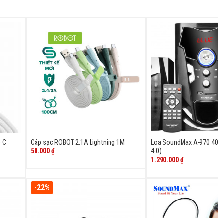
e C
Cáp sạc ROBOT 2.1A Lightning 1M
Loa SoundMax A-970 40
50.000
₫
4.0)
1.290.000
₫
-22%