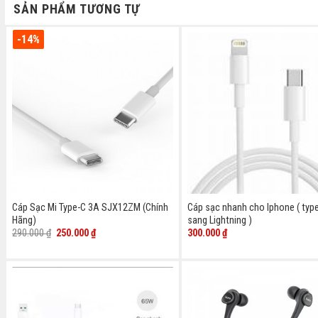
SẢN PHẨM TƯƠNG TỰ
-14%
Cáp Sạc Mi Type-C 3A SJX12ZM (Chính
Cáp sạc nhanh cho Iphone ( typ
Hãng)
sang Lightning )
Giá
Giá
290.000
₫
250.000
₫
300.000
₫
gốc
hiện
là:
tại
290.000 ₫.
là:
250.000 ₫.