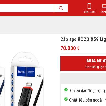
ĐIỆN THOẠI
LAP
Cáp sạc HOCO X59 Lig
70.000
₫
MUA NGA
Giao hàng tận n
Chiều dài: 1m, trọng 
Chất liệu bên ngoài: 