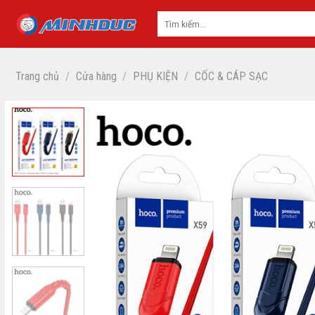
Skip
to
content
Trang chủ
/
Cửa hàng
/
PHỤ KIỆN
/
CỐC & CÁP SẠC