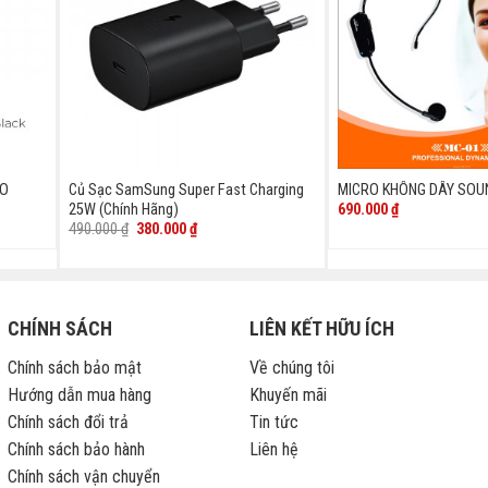
IO
Củ Sạc SamSung Super Fast Charging
MICRO KHÔNG DÂY SOU
690.000
₫
25W (Chính Hãng)
Giá
Giá
490.000
₫
380.000
₫
gốc
hiện
là:
tại
490.000 ₫.
là:
380.000 ₫.
CHÍNH SÁCH
LIÊN KẾT HỮU ÍCH
Chính sách bảo mật
Về chúng tôi
Hướng dẫn mua hàng
Khuyến mãi
Chính sách đổi trả
Tin tức
Chính sách bảo hành
Liên hệ
Chính sách vận chuyển