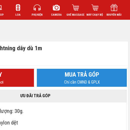
TOP
LOA
PHỤ KIỆN
CAMERA
GHẾ MASSAGE
MÁY CHẠY BỘ
KHUYẾN MÃI
htning dây dù 1m
Y
MUA TRẢ GÓP
ơi
Chỉ cần CMND & GPLX
ƯU ĐÃI TRẢ GÓP
lượng: 30g.
nylon dệt