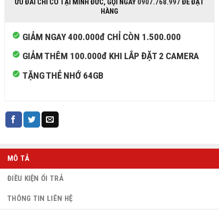
ƯU ĐÃI CHỈ CÓ TẠI MINH ĐỨC, GỌI NGAY
0907.768.997
ĐỂ ĐẶT
HÀNG
GIẢM NGAY 400.000đ CHỈ CÒN 1.500.000
GIẢM THÊM 100.000đ KHI LẮP ĐẶT 2 CAMERA
TẶNG THẺ NHỚ 64GB
MÔ TẢ
ĐIỀU KIỆN ỔI TRẢ
THÔNG TIN LIÊN HỆ