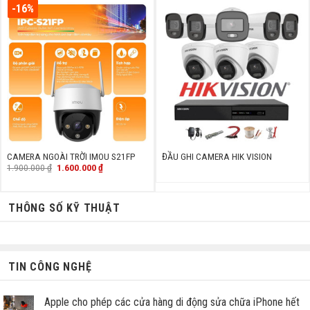
1.600.000 ₫.
-16%
CAMERA NGOÀI TRỜI IMOU S21FP
ĐẦU GHI CAMERA HIK VISION
Giá
Giá
1.900.000
₫
1.600.000
₫
gốc
hiện
là:
tại
1.900.000 ₫.
là:
1.600.000 ₫.
THÔNG SỐ KỸ THUẬT
TIN CÔNG NGHỆ
Apple cho phép các cửa hàng di động sửa chữa iPhone hết