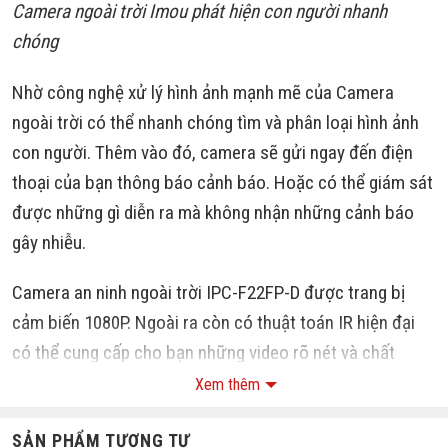
Camera ngoài trời Imou phát hiện con người nhanh
chóng
Nhờ công nghệ xử lý hình ảnh mạnh mẽ của Camera
ngoài trời có thể nhanh chóng tìm và phân loại hình ảnh
con người. Thêm vào đó, camera sẽ gửi ngay đến điện
thoại của bạn thông báo cảnh báo. Hoặc có thể giám sát
được những gì diễn ra mà không nhận những cảnh báo
gây nhiễu.
Camera an ninh ngoài trời IPC-F22FP-D được trang bị
cảm biến 1080P. Ngoài ra còn có thuật toán IR hiện đại
có thể cung cấp cho bạn những video rõ nét và chất
lượng ngay cả ban ngày lẫn ban đêm. Ngoài ra, camera
Xem thêm
được trang bị tính năng tiên tiến H.265 có thể làm giảm
SẢN PHẨM TƯƠNG TỰ
được 50% băng thông mạng.