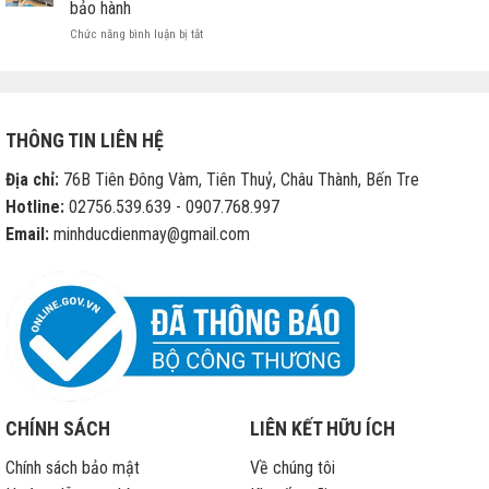
bảo hành
ở
Chức năng bình luận bị tắt
Apple
cho
phép
các
cửa
THÔNG TIN LIÊN HỆ
hàng
di
Địa chỉ:
76B Tiên Đông Vàm, Tiên Thuỷ, Châu Thành, Bến Tre
động
sửa
Hotline:
02756.539.639 - 0907.768.997
chữa
Email:
minhducdienmay@gmail.com
iPhone
hết
bảo
hành
CHÍNH SÁCH
LIÊN KẾT HỮU ÍCH
Chính sách bảo mật
Về chúng tôi