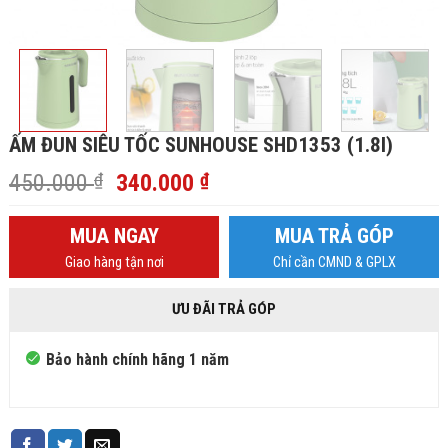
ẤM ĐUN SIÊU TỐC SUNHOUSE SHD1353 (1.8l)
Giá
Giá
450.000
₫
340.000
₫
gốc
hiện
là:
tại
MUA NGAY
MUA TRẢ GÓP
450.000 ₫.
là:
Giao hàng tận nơi
Chỉ cần CMND & GPLX
340.000 ₫.
ƯU ĐÃI TRẢ GÓP
Bảo hành chính hãng 1 năm