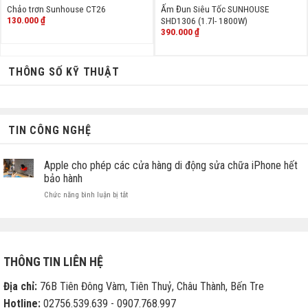
Chảo trơn Sunhouse CT26
Ấm Đun Siêu Tốc SUNHOUSE
130.000
₫
SHD1306 (1.7l- 1800W)
390.000
₫
THÔNG SỐ KỸ THUẬT
TIN CÔNG NGHỆ
Apple cho phép các cửa hàng di động sửa chữa iPhone hết
bảo hành
ở
Chức năng bình luận bị tắt
Apple
cho
phép
các
cửa
THÔNG TIN LIÊN HỆ
hàng
di
Địa chỉ:
76B Tiên Đông Vàm, Tiên Thuỷ, Châu Thành, Bến Tre
động
sửa
Hotline:
02756.539.639 - 0907.768.997