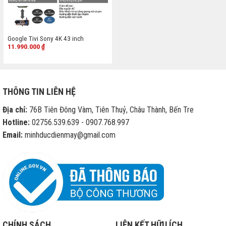
Google Tivi Sony 4K 43 inch
11.990.000
₫
THÔNG TIN LIÊN HỆ
Địa chỉ:
76B Tiên Đông Vàm, Tiên Thuỷ, Châu Thành, Bến Tre
Hotline:
02756.539.639 - 0907.768.997
Email:
minhducdienmay@gmail.com
CHÍNH SÁCH
LIÊN KẾT HỮU ÍCH