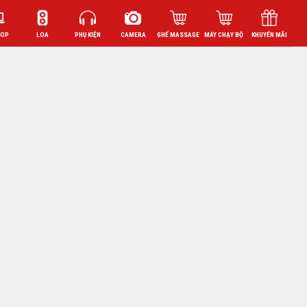
TOP
LOA
PHỤ KIỆN
CAMERA
GHẾ MASSAGE
MÁY CHẠY BỘ
KHUYẾN MÃI