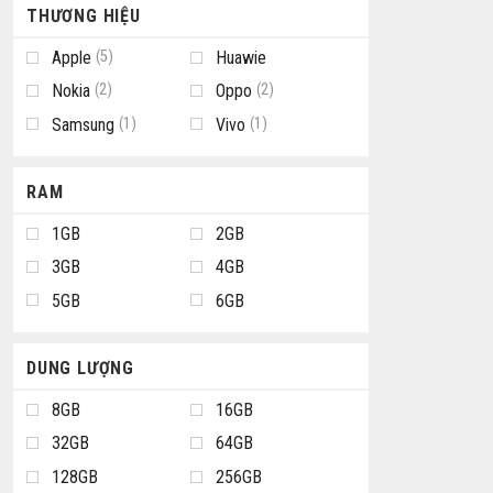
THƯƠNG HIỆU
Apple
(5)
Huawie
Nokia
(2)
Oppo
(2)
Samsung
(1)
Vivo
(1)
RAM
1GB
2GB
3GB
4GB
5GB
6GB
DUNG LƯỢNG
8GB
16GB
32GB
64GB
128GB
256GB