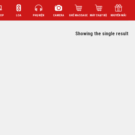
TOP
LOA
PHỤ KIỆN
CAMERA
GHẾ MASSAGE
MÁY CHẠY BỘ
KHUYẾN MÃI
Showing the single result