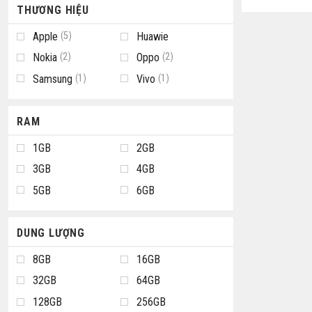
THƯƠNG HIỆU
Apple
(5)
Huawie
Nokia
(2)
Oppo
(2)
Samsung
(1)
Vivo
(1)
RAM
1GB
2GB
3GB
4GB
5GB
6GB
DUNG LƯỢNG
8GB
16GB
32GB
64GB
128GB
256GB