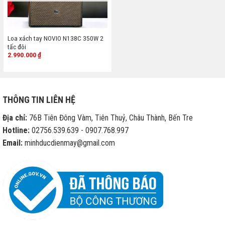
Loa xách tay NOVIO N138C 350W 2
tấc đôi
2.990.000
₫
THÔNG TIN LIÊN HỆ
Địa chỉ:
76B Tiên Đông Vàm, Tiên Thuỷ, Châu Thành, Bến Tre
Hotline:
02756.539.639 - 0907.768.997
Email:
minhducdienmay@gmail.com