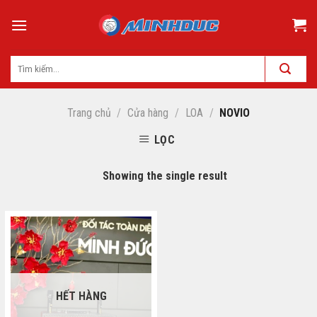
Skip
to
content
Trang chủ
/
Cửa hàng
/
LOA
/
NOVIO
LỌC
Showing the single result
HẾT HÀNG